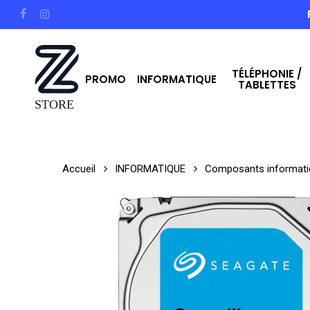
Skip
facebook
instagram
to
main
TÉLÉPHONIE /
content
PROMO
INFORMATIQUE
TABLETTES
Hit enter to search or ESC to close
Accueil
INFORMATIQUE
Composants informati