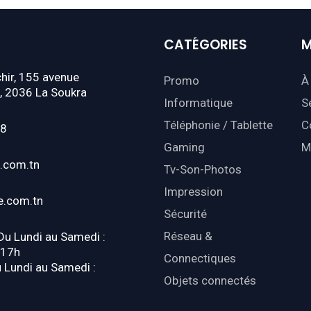
CATÉGORIES
M
hir, 155 avenue
Promo
À
, 2036 La Soukra
Informatique
S
Téléphonie / Tablette
C
18
Gaming
M
.com.tn
Tv-Son-Photos
Impression
e.com.tn
Sécurité
Réseau &
 Du Lundi au Samedi :
-17h
Connectiques
u Lundi au Samedi :
Objets connectés