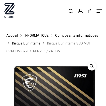
Skip
Men
search
account
to
Close
main
Menu
content
Accueil
INFORMATIQUE
Composants informatiques
Disque Dur Interne
Disque Dur Interne SSD MSI
SPATIUM S270 SATA 2.5″ / 240 Go