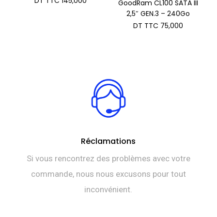
DT TTC
145,000
GoodRam CL100 SATA III
2,5″ GEN.3 – 240Go
DT TTC
75,000
Réclamations
Si vous rencontrez des problèmes avec votre
commande, nous nous excusons pour tout
inconvénient.