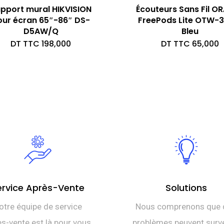
pport mural HIKVISION
Écouteurs Sans Fil O
our écran 65″-86″ DS-
FreePods Lite OTW-3
D5AW/Q
Bleu
DT TTC
198,000
DT TTC
65,000
ervice Après-Vente
Solutions
otre équipe de service
Nous comprenons que 
s-vente est là pour vous
problèmes peuvent surve