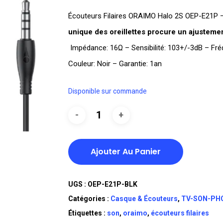
Écouteurs Filaires ORAIMO Halo 2S OEP-E21P –
unique des oreillettes procure un ajustemen
Impédance: 16Ω – Sensibilité: 103+/-3dB – Fr
Couleur: Noir – Garantie: 1an
Disponible sur commande
Ajouter Au Panier
UGS :
OEP-E21P-BLK
Catégories :
Casque & Écouteurs
,
TV-SON-PH
Étiquettes :
son
,
oraimo
,
écouteurs filaires