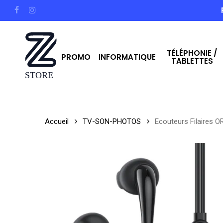
Skip
facebook
instagram
to
main
TÉLÉPHONIE /
content
PROMO
INFORMATIQUE
TABLETTES
Hit enter to search or ESC to close
Accueil
TV-SON-PHOTOS
Ecouteurs Filaires 