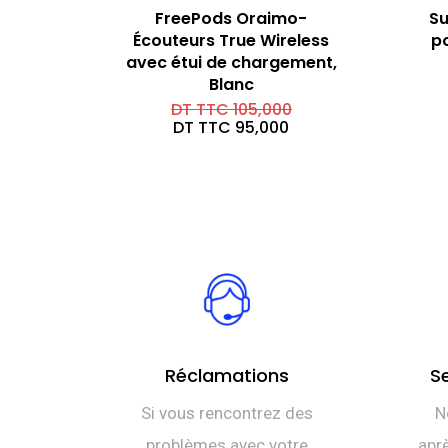
FreePods Oraimo-
Su
Écouteurs True Wireless
p
avec étui de chargement,
Blanc
Le
DT TTC
105,000
prix
Le
DT TTC
95,000
initial
prix
était :
actuel
DT
est :
TTC 105,000.
DT
TTC 95,000.
Réclamations
S
Si vous rencontrez des
N
problèmes avec votre
aprè