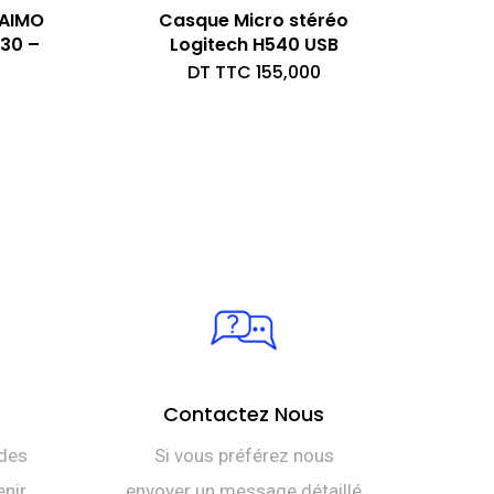
RAIMO
Casque Micro stéréo
30 –
Logitech H540 USB
DT TTC
155,000
Contactez Nous
des
Si vous préférez nous
nir.
envoyer un message détaillé