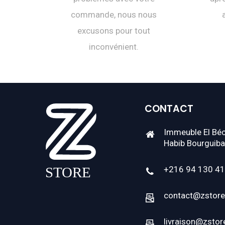
commande, nous nous
excusons pour tout
inconvénient.
CONTACT
Immeuble El Béc
Habib Bourguiba
+216 94 130 4
contact@zstore
livraison@zstor