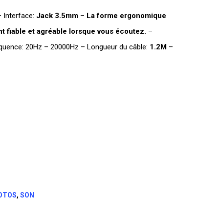
 Interface:
Jack 3.5mm
–
La forme ergonomique
t fiable et agréable lorsque vous écoutez.
–
équence: 20Hz – 20000Hz – Longueur du câble:
1.2M
–
OTOS
,
SON