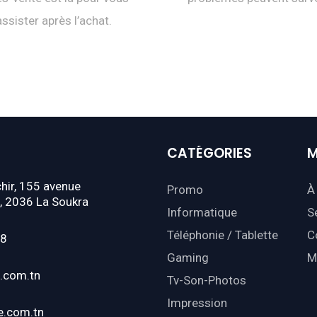
assister après l’achat.
CATÉGORIES
M
hir, 155 avenue
Promo
À
, 2036 La Soukra
Informatique
S
Téléphonie / Tablette
C
18
Gaming
M
.com.tn
Tv-Son-Photos
Impression
e.com.tn