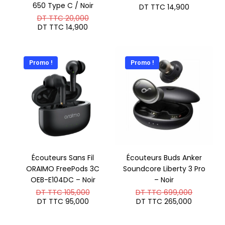
650 Type C / Noir
DT TTC
14,900
Le
DT TTC
20,000
prix
Le
DT TTC
14,900
initial
prix
était :
actuel
DT
est :
TTC 20,000.
DT
Promo !
Promo !
TTC 14,900.
Écouteurs Sans Fil
Écouteurs Buds Anker
ORAIMO FreePods 3C
Soundcore Liberty 3 Pro
OEB-E104DC – Noir
– Noir
Le
Le
DT TTC
105,000
DT TTC
699,000
prix
prix
Le
Le
DT TTC
95,000
DT TTC
265,000
initial
initial
prix
prix
était :
était :
actuel
actuel
DT
DT
est :
est :