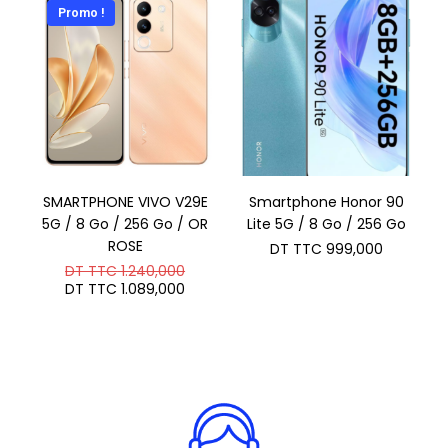
TTC 699
Promo !
SMARTPHONE VIVO V29E
Smartphone Honor 90
5G / 8 Go / 256 Go / OR
Lite 5G / 8 Go / 256 Go
ROSE
DT TTC
999,000
Le
DT TTC
1.240,000
prix
Le
DT TTC
1.089,000
initial
prix
était :
actuel
DT
est :
TTC 1.240,000.
DT
TTC 1.089,000.