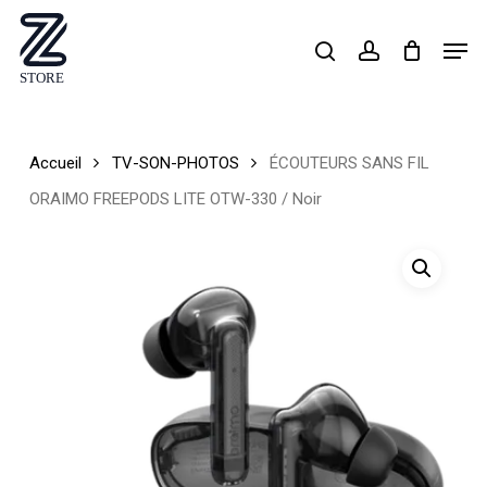
Skip
Men
search
account
to
Close
main
Menu
content
Accueil
TV-SON-PHOTOS
ÉCOUTEURS SANS FIL
ORAIMO FREEPODS LITE OTW-330 / Noir