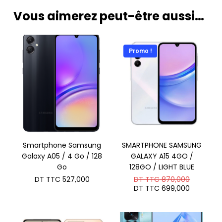
TTC 105,000.
TTC 699
DT
DT
Vous aimerez peut-être aussi…
TTC 95,000.
TTC 265
Promo !
Smartphone Samsung
SMARTPHONE SAMSUNG
Galaxy A05 / 4 Go / 128
GALAXY A15 4GO /
Go
128GO / LIGHT BLUE
Le
DT TTC
527,000
DT TTC
870,000
prix
Le
DT TTC
699,000
initial
prix
était :
actuel
DT
est :
TTC 870
DT