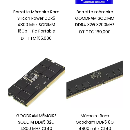
Barrette Mémoire Ram
Barrette mémoire
Silicon Power DDR5
GOODRAM SODIMM
4800 Mhz SODIMM
DDR4 32G 3200MHZ
16Gb – Pc Portable
DT TTC
189,000
DT TTC
155,000
GOODRAM MÉMOIRE
Mémoire Ram
SODDIM DDR5 32G
Goodram DDR5 8G
4800 MHZ CL40
4800 mhz CL40