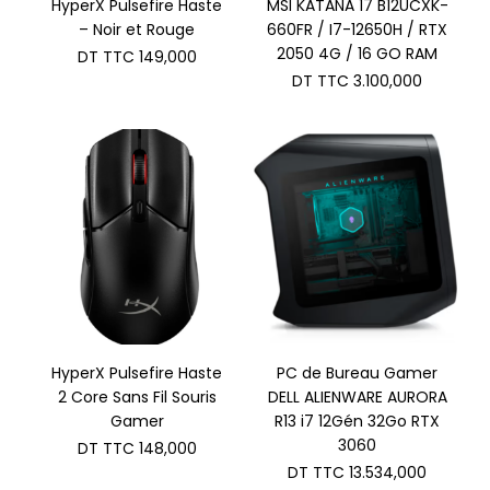
HyperX Pulsefire Haste
MSI KATANA 17 B12UCXK-
– Noir et Rouge
660FR / I7-12650H / RTX
2050 4G / 16 GO RAM
DT TTC
149,000
DT TTC
3.100,000
HyperX Pulsefire Haste
PC de Bureau Gamer
2 Core Sans Fil Souris
DELL ALIENWARE AURORA
Gamer
R13 i7 12Gén 32Go RTX
3060
DT TTC
148,000
DT TTC
13.534,000