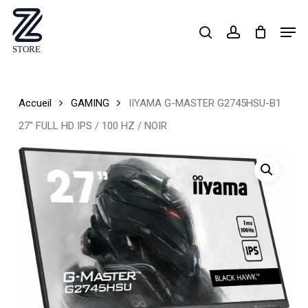
Skip
Men
search
account
to
Close
main
Menu
content
Accueil
GAMING
IIYAMA G-MASTER G2745HSU-B1
27″ FULL HD IPS / 100 HZ / NOIR