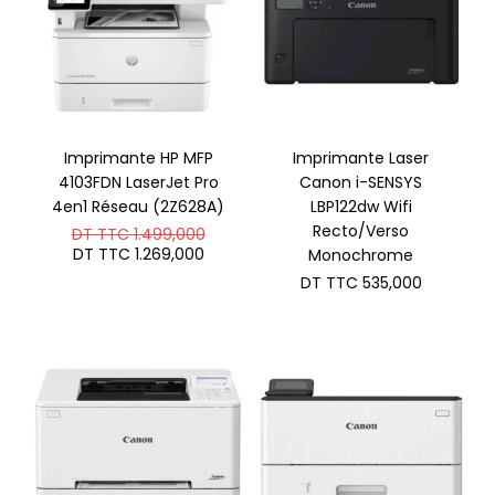
Imprimante HP MFP
Imprimante Laser
4103FDN LaserJet Pro
Canon i-SENSYS
4en1 Réseau (2Z628A)
LBP122dw Wifi
Le
Recto/Verso
DT TTC
1.499,000
prix
Le
DT TTC
1.269,000
Monochrome
initial
prix
DT TTC
535,000
était :
actuel
DT
est :
TTC 1.499,000.
DT
TTC 1.269,000.