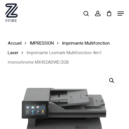
Skip
Men
search
account
to
Close
main
Menu
content
Accueil
IMPRESSION
Imprimante Multifonction
Laser
Imprimante Lexmark Multifonction 4en1
monochrome MX432ADWE/2GB