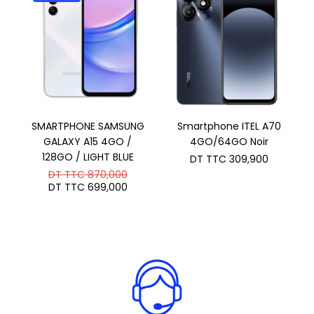
SMARTPHONE SAMSUNG
Smartphone ITEL A70
GALAXY A15 4GO /
4GO/64GO Noir
128GO / LIGHT BLUE
DT TTC
309,900
Le
DT TTC
870,000
prix
Le
DT TTC
699,000
initial
prix
était :
actuel
DT
est :
TTC 870,000.
DT
TTC 699,000.