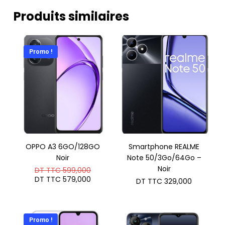
Produits similaires
Promo !
OPPO A3 6GO/128GO
Smartphone REALME
Noir
Note 50/3Go/64Go –
Le
Noir
DT TTC
599,000
prix
Le
DT TTC
579,000
DT TTC
329,000
initial
prix
était :
actuel
DT
est :
TTC 599,000.
DT
TTC 579,000.
Promo !