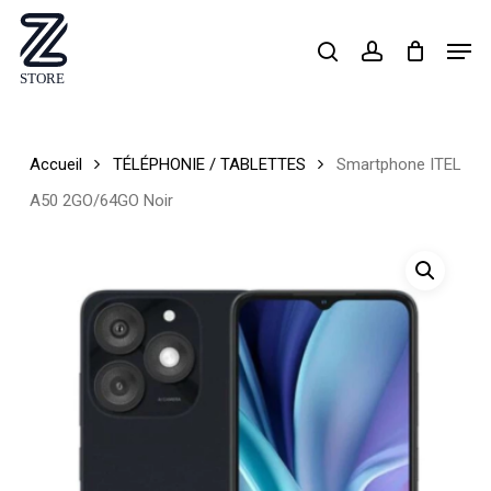
Skip
Men
search
account
to
Close
main
Menu
content
Accueil
TÉLÉPHONIE / TABLETTES
Smartphone ITEL
A50 2GO/64GO Noir