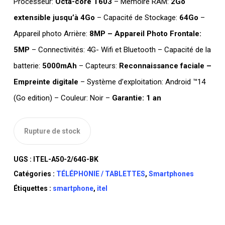
Processeur:
Octa-core T603
– Mémoire RAM:
2Go
extensible jusqu’à 4Go
– Capacité de Stockage:
64Go
–
Appareil photo Arrière:
8MP – Appareil Photo Frontale:
5MP
– Connectivités: 4G- Wifi et Bluetooth – Capacité de la
batterie:
5000mAh
– Capteurs:
Reconnaissance faciale –
Empreinte digitale
– Système d’exploitation: Android ™14
(Go edition) – Couleur: Noir –
Garantie: 1 an
Rupture de stock
UGS :
ITEL-A50-2/64G-BK
Catégories :
TÉLÉPHONIE / TABLETTES
,
Smartphones
Étiquettes :
smartphone
,
itel