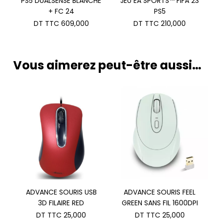
PS5 DUALSENSE BLANCHE
JEU EA SPORTS™ FIFA 23
+ FC 24
PS5
DT TTC
609,000
DT TTC
210,000
Vous aimerez peut-être aussi…
ADVANCE SOURIS USB
ADVANCE SOURIS FEEL
3D FILAIRE RED
GREEN SANS FIL 1600DPI
DT TTC
25,000
DT TTC
25,000