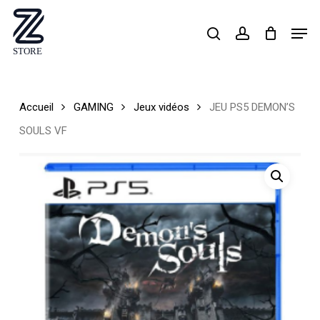
Skip
Men
search
account
to
Close
main
Menu
content
Accueil
GAMING
Jeux vidéos
JEU PS5 DEMON’S
SOULS VF