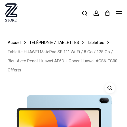
Skip
Men
search
account
to
Close
main
Menu
content
Accueil
TÉLÉPHONIE / TABLETTES
Tablettes
Tablette HUAWEI MatePad SE 11″ Wi-Fi / 8 Go / 128 Go /
Bleu Avec Pencil Huawei AF63 + Cover Huawei AGS6-FC00
Offerts