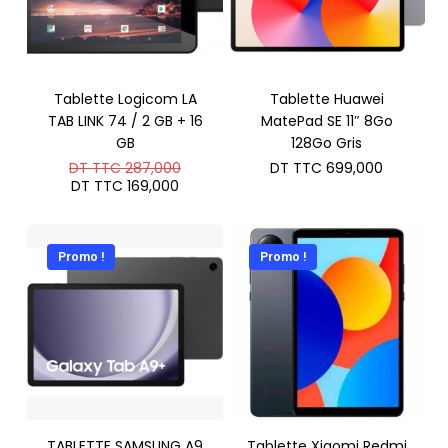
Tablette Logicom LA
Tablette Huawei
TAB LINK 74 / 2 GB + 16
MatePad SE 11″ 8Go
GB
128Go Gris
Le
DT TTC
287,000
DT TTC
699,000
prix
Le
DT TTC
169,000
initial
prix
était :
actuel
DT
est :
TTC 287,000.
DT
Promo !
Promo !
TTC 169,000.
TABLETTE SAMSUNG A9
Tablette Xiaomi Redmi