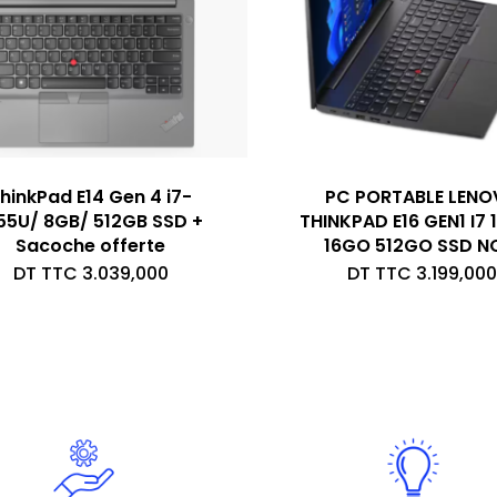
hinkPad E14 Gen 4 i7-
PC PORTABLE LEN
55U/ 8GB/ 512GB SSD +
THINKPAD E16 GEN1 I7 
Sacoche offerte
16GO 512GO SSD N
DT TTC
3.039,000
DT TTC
3.199,000