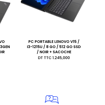
OVO
PC PORTABLE LENOVO V15 /
13GEN
I3-1215U / 8 GO / 512 GO SSD
OIR
/ NOIR + SACOCHE
DT TTC
1.245,000