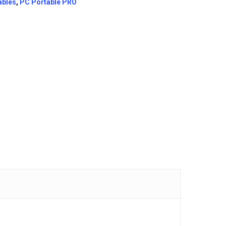
ables
,
PC Portable PRO