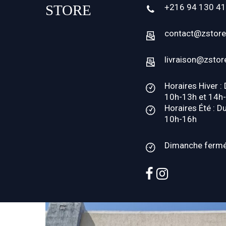
+216 94 130 4
contact@zstore
livraison@zstor
Horaires Hiver :
10h-13h et 14h
Horaires Été : D
10h-16h
Dimanche ferm
facebook
instagram