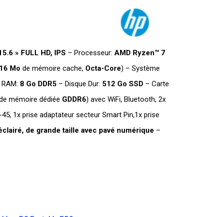
15.6 » FULL HD, IPS
– Processeur:
AMD Ryzen™ 7
 16 Mo
de mémoire cache,
Octa-Core
) – Système
 RAM:
8
Go DDR5
– Disque Dur:
512 Go SSD
– Carte
de mémoire dédiée
GDDR6
) avec WiFi, Bluetooth, 2x
45, 1x prise adaptateur secteur Smart Pin,1x prise
éclairé, de grande taille avec pavé numérique
–