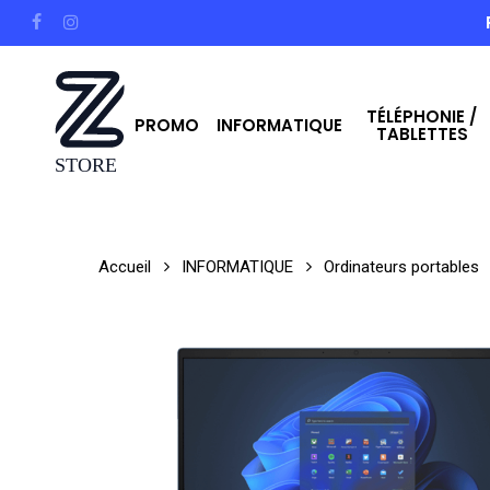
Skip
facebook
instagram
to
main
TÉLÉPHONIE /
content
PROMO
INFORMATIQUE
TABLETTES
Hit enter to search or ESC to close
Accueil
INFORMATIQUE
Ordinateurs portables