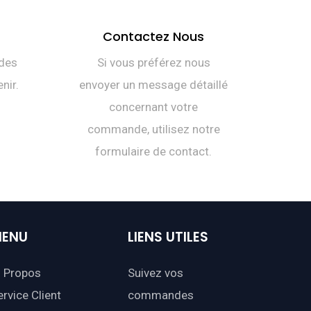
Contactez Nous
des
Si vous préférez nous
nir.
envoyer un message détaillé
concernant votre
commande, utilisez notre
formulaire de contact.
ENU
LIENS
UTILES
 Propos
Suivez vos
ervice Client
commandes