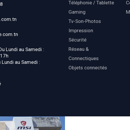
Téléphonie / Tablette
C
18
Gaming
M
.com.tn
Tv-Son-Photos
Impression
e.com.tn
Sécurité
Réseau &
 Du Lundi au Samedi :
-17h
Connectiques
u Lundi au Samedi :
Objets connectés
é