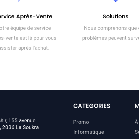
ervice Après-Vente
Solutions
otre équipe de service
Nous comprenons que 
s-vente est là pour vous
problèmes peuvent surve
assister après l’achat.
CATÉGORIES
M
hir, 155 avenue
Promo
À
, 2036 La Soukra
Informatique
S