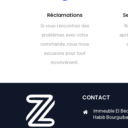
Réclamations
S
Si vous rencontrez des
N
problèmes avec votre
aprè
commande, nous nous
excusons pour tout
inconvénient.
CONTACT
Immeuble El Béc
Habib Bourguiba