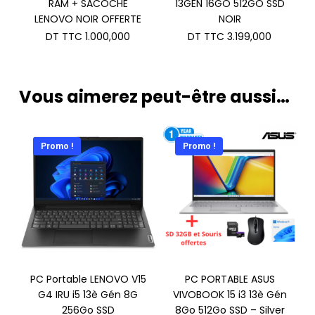
RAM + SACOCHE
13GEN 16GO 512GO SSD
LENOVO NOIR OFFERTE
NOIR
DT TTC
1.000,000
DT TTC
3.199,000
Vous aimerez peut-être aussi…
Promo !
Promo !
PC Portable LENOVO V15
PC PORTABLE ASUS
G4 IRU i5 13è Gén 8G
VIVOBOOK 15 i3 13è Gén
256Go SSD
8Go 512Go SSD – Silver