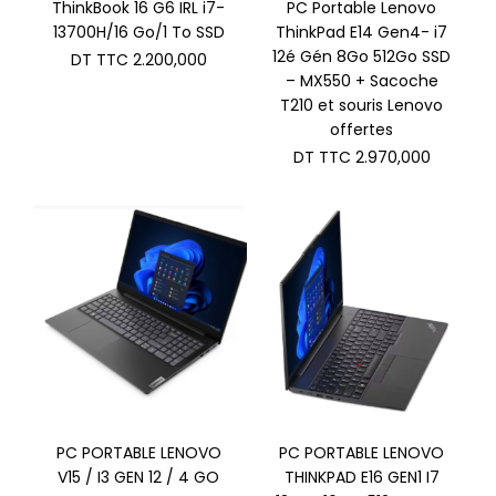
ThinkBook 16 G6 IRL i7-
PC Portable Lenovo
13700H/16 Go/1 To SSD
ThinkPad E14 Gen4- i7
12é Gén 8Go 512Go SSD
DT TTC
2.200,000
– MX550 + Sacoche
T210 et souris Lenovo
offertes
DT TTC
2.970,000
PC PORTABLE LENOVO
PC PORTABLE LENOVO
V15 / I3 GEN 12 / 4 GO
THINKPAD E16 GEN1 I7