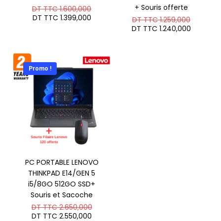
Le
+ Souris offerte
DT TTC
1.600,000
prix
Le
DT TTC
1.399,000
Le
DT TTC
1.259,000
initial
prix
prix
Le
DT TTC
1.240,000
était :
actuel
initial
prix
DT
est :
était :
actuel
TTC 1.600,000.
DT
DT
est :
TTC 1.399,000.
TTC 1.2
DT
TTC 1.2
Promo !
PC PORTABLE LENOVO
THINKPAD E14/GEN 5
i5/8GO 512GO SSD+
Souris et Sacoche
Le
DT TTC
2.650,000
prix
Le
DT TTC
2.550,000