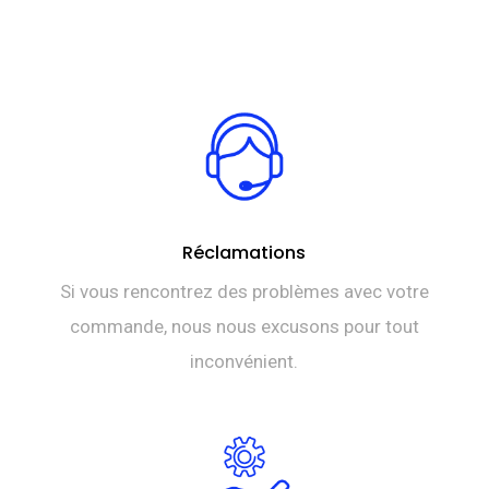
initial
prix
était :
actuel
DT
est :
TTC 2.650,000.
DT
TTC 2.550,000.
Réclamations
Si vous rencontrez des problèmes avec votre
commande, nous nous excusons pour tout
inconvénient.