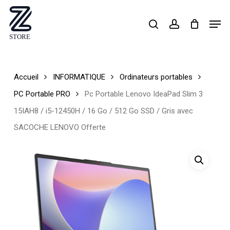
Skip
Men
search
account
to
Close
main
Menu
content
Accueil
INFORMATIQUE
Ordinateurs portables
PC Portable PRO
Pc Portable Lenovo IdeaPad Slim 3
15IAH8 / i5-12450H / 16 Go / 512 Go SSD / Gris avec
SACOCHE LENOVO Offerte