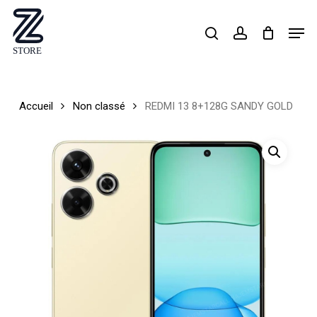
Skip
Men
search
account
to
Close
main
Menu
content
Accueil
Non classé
REDMI 13 8+128G SANDY GOLD