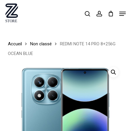
Skip
Men
search
account
to
Close
main
Menu
content
Accueil
Non classé
REDMI NOTE 14 PRO 8+256G
OCEAN BLUE