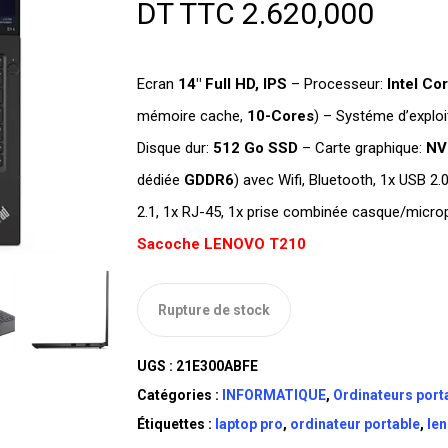
DT TTC
2.620,000
Ecran
14″ Full
HD, IPS
– Processeur:
Intel Co
mémoire cache,
10-Cores
) – Systéme d’exploi
Disque dur:
512 Go SSD
– Carte graphique:
NV
dédiée
GDDR6
)
avec Wifi, Bluetooth, 1x USB 2.
2.1, 1x RJ-45, 1x prise combinée casque/micro
Sacoche LENOVO T210
Rupture de stock
UGS :
21E300ABFE
Catégories :
INFORMATIQUE
,
Ordinateurs port
Étiquettes :
laptop pro
,
ordinateur portable
,
le