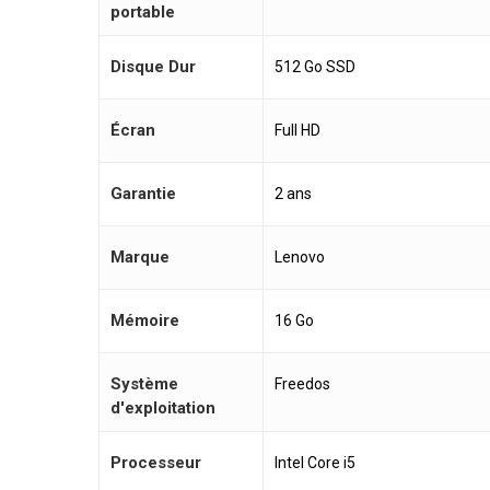
portable
Disque Dur
512 Go SSD
Écran
Full HD
Garantie
2 ans
Marque
Lenovo
Mémoire
16 Go
Système
Freedos
d'exploitation
Processeur
Intel Core i5