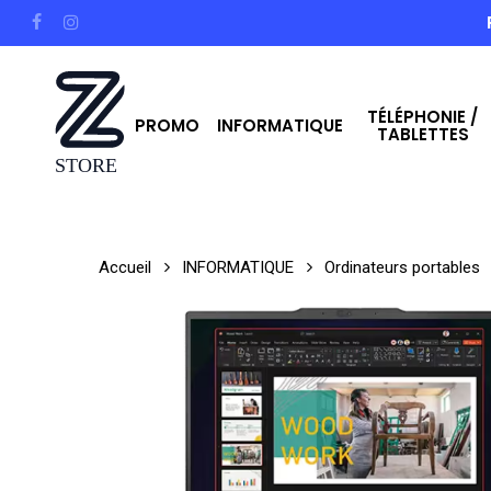
Skip
facebook
instagram
to
main
TÉLÉPHONIE /
content
PROMO
INFORMATIQUE
TABLETTES
Hit enter to search or ESC to close
Accueil
INFORMATIQUE
Ordinateurs portables