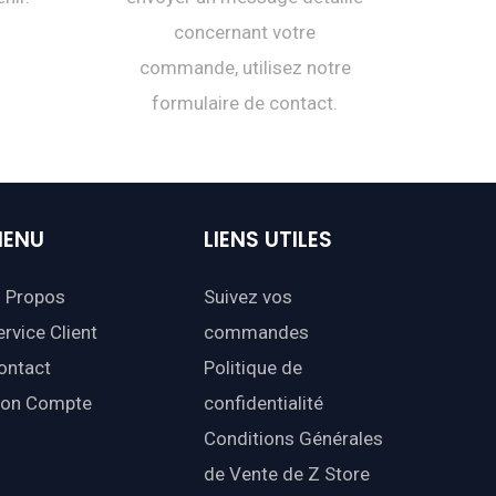
concernant votre
commande, utilisez notre
formulaire de contact.
ENU
LIENS
UTILES
 Propos
Suivez vos
ervice Client
commandes
ontact
Politique de
on Compte
confidentialité
Conditions Générales
de Vente de Z Store