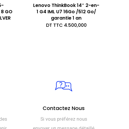
5-
Lenovo ThinkBook 14″ 2-en-
 8 GO
1 G4 IML U7 16Go /512 Go/
ILVER
garantie 1 an
DT TTC
4.500,000
Contactez Nous
des
Si vous préférez nous
nir.
envoyer un message détaillé