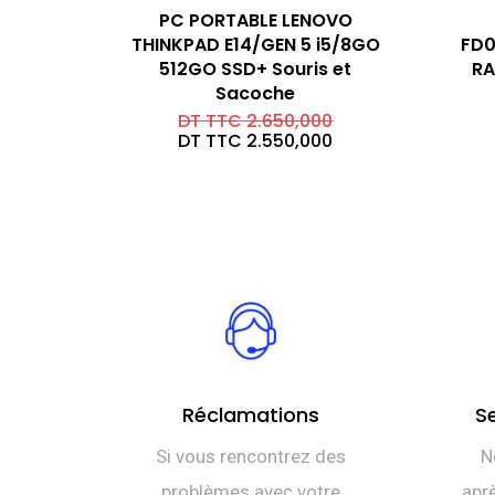
PC PORTABLE LENOVO
THINKPAD E14/GEN 5 i5/8GO
FD0
512GO SSD+ Souris et
RA
Sacoche
Le
DT TTC
2.650,000
prix
Le
DT TTC
2.550,000
initial
prix
était :
actuel
DT
est :
TTC 2.650,000.
DT
TTC 2.550,000.
Réclamations
S
Si vous rencontrez des
N
problèmes avec votre
aprè