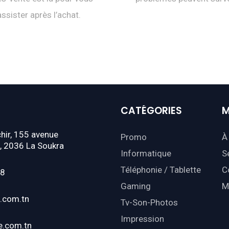
assister après l’achat.
CATÉGORIES
M
hir, 155 avenue
Promo
À
, 2036 La Soukra
Informatique
S
Téléphonie / Tablette
C
18
Gaming
M
.com.tn
Tv-Son-Photos
Impression
e.com.tn