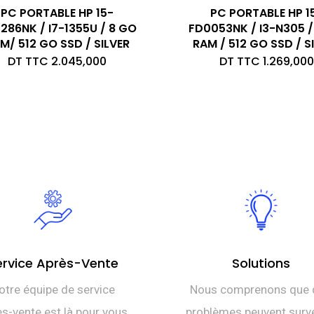
PC PORTABLE HP 15-
PC PORTABLE HP 1
286NK / I7-1355U / 8 GO
FD0053NK / I3-N305 /
M/ 512 GO SSD / SILVER
RAM / 512 GO SSD / S
DT TTC
2.045,000
DT TTC
1.269,000
ervice Après-Vente
Solutions
otre équipe de service
Nous comprenons que 
s-vente est là pour vous
problèmes peuvent surve