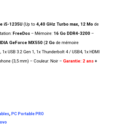
re
i5-1235U
(Up to
4,40 GHz Turbo max,
12 Mo
de
tation:
FreeDos
– Mémoire:
16 Go DDR4-3200
–
IDIA GeForce MX550
(
2 Go
de mémoire
0, 1x USB 3.2 Gen 1, 1x Thunderbolt 4 / USB4, 1x HDMI
phone (3,5 mm) – Couleur: Noir –
Garantie: 2 ans
+
ables
,
PC Portable PRO
novo