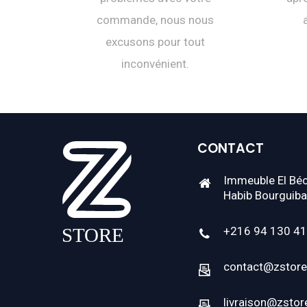
commande, nous nous
excusons pour tout
inconvénient.
CONTACT
Immeuble El Béc
Habib Bourguiba
+216 94 130 4
contact@zstore
livraison@zstor