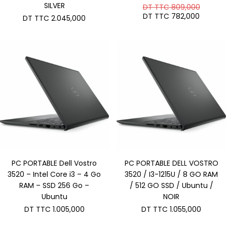
SILVER
Le
DT TTC
809,000
prix
Le
DT TTC
782,000
DT TTC
2.045,000
initial
prix
était :
actuel
DT
est :
TTC 80
DT
TTC 78
PC PORTABLE Dell Vostro
PC PORTABLE DELL VOSTRO
3520 – Intel Core i3 – 4 Go
3520 / I3-1215U / 8 GO RAM
RAM – SSD 256 Go –
/ 512 GO SSD / Ubuntu /
Ubuntu
NOIR
DT TTC
1.005,000
DT TTC
1.055,000