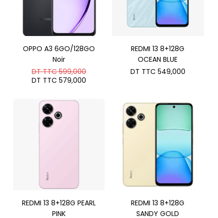
OPPO A3 6GO/128GO
REDMI 13 8+128G
Noir
OCEAN BLUE
Le
DT TTC
599,000
DT TTC
549,000
prix
Le
DT TTC
579,000
initial
prix
était :
actuel
DT
est :
TTC 599,000.
DT
TTC 579,000.
REDMI 13 8+128G PEARL
REDMI 13 8+128G
PINK
SANDY GOLD