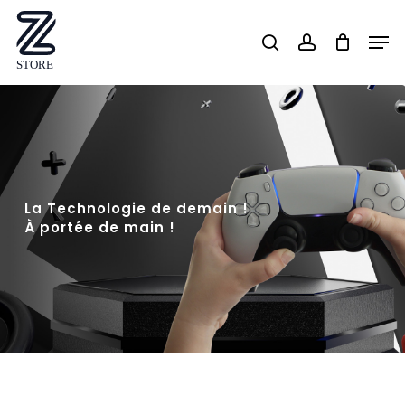
Skip
Men
search
account
to
Close
main
Menu
content
La Technologie de demain !
À portée de main !