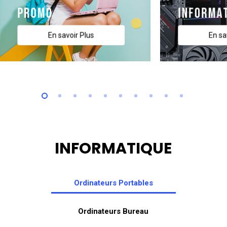
Promo
Informa
En savoir Plus
En sa
INFORMATIQUE
Ordinateurs Portables
Ordinateurs Bureau