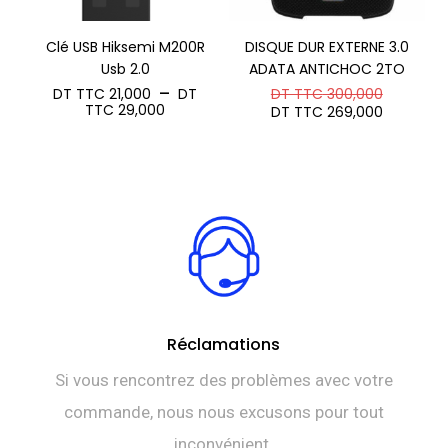
Clé USB Hiksemi M200R
DISQUE DUR EXTERNE 3.0
Usb 2.0
ADATA ANTICHOC 2TO
Le
–
DT TTC
21,000
DT
DT TTC
300,000
Plage
prix
Le
TTC
29,000
DT TTC
269,000
de
initial
prix
prix :
était :
actuel
DT
DT
est :
TTC 21,000
TTC 300
DT
à
TTC 269
DT
TTC 29,000
Réclamations
Si vous rencontrez des problèmes avec votre
commande, nous nous excusons pour tout
inconvénient.