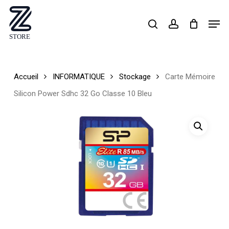
Skip
Men
search
account
to
Close
main
Menu
content
Accueil
INFORMATIQUE
Stockage
Carte Mémoire
Silicon Power Sdhc 32 Go Classe 10 Bleu