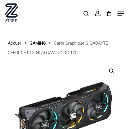
Skip
Men
search
account
to
Close
main
Menu
content
Accueil
GAMING
Carte Graphique GIGABAYTE
GEFORCE RTX 5070 GAMING OC 12G