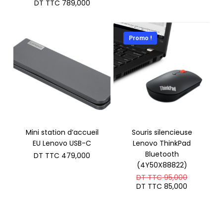
prix
Le
DT TTC
789,000
initial
prix
était :
actuel
DT
est :
TTC 870,000.
DT
Promo !
TTC 789,000.
Mini station d’accueil
Souris silencieuse
EU Lenovo USB-C
Lenovo ThinkPad
Bluetooth
DT TTC
479,000
(4Y50X88822)
Le
DT TTC
95,000
prix
Le
DT TTC
85,000
initial
prix
était :
actuel
DT
est :
TTC 95,0
DT