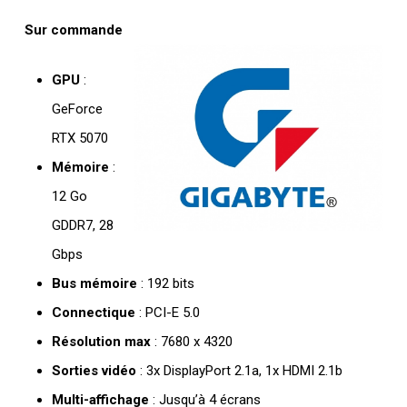
Sur commande
GPU
:
GeForce
RTX 5070
Mémoire
:
12 Go
GDDR7, 28
Gbps
Bus mémoire
: 192 bits
Connectique
: PCI-E 5.0
Résolution max
: 7680 x 4320
Sorties vidéo
: 3x DisplayPort 2.1a, 1x HDMI 2.1b
Multi-affichage
: Jusqu’à 4 écrans