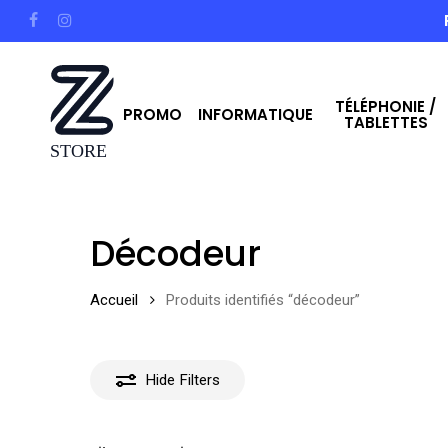
Skip
facebook
instagram
to
main
TÉLÉPHONIE /
content
PROMO
INFORMATIQUE
TABLETTES
Hit enter to search or ESC to close
Décodeur
Accueil
Produits identifiés “décodeur”
Hide
Filters