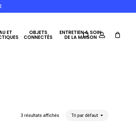
E
AU ET
OBJETS
ENTRETIEN & SOIN
search
account
CTIQUES
CONNECTÉS
DE LA MAISON
3 résultats affichés
Tri par défaut