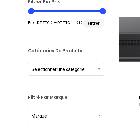
Filtrer Par Prix
Prix
Prix
Prix :
DT TTC 0
—
DT TTC 11.010
Filtrer
min
max
Catégories De Produits
Sélectionner une catégorie
Filtré Par Marque
H
Marque