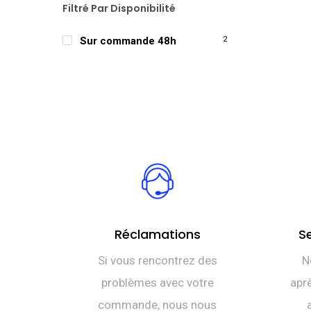
Filtré Par Disponibilité
Sur commande 48h
2
Réclamations
S
Si vous rencontrez des
N
problèmes avec votre
aprè
commande, nous nous