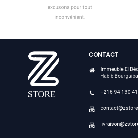
excusons pour tout
inconvénient.
CONTACT
Immeuble El Béc
Habib Bourguiba
+216 94 130 4
contact@zstore
livraison@zstor