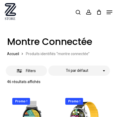
Skip
Men
search
account
Close
to
Close
Filters
main
Menu
content
Montre Connectée
Accueil
Produits identifiés “montre connectée”
Tri par défaut
Filters
46 résultats affichés
Promo !
Promo !