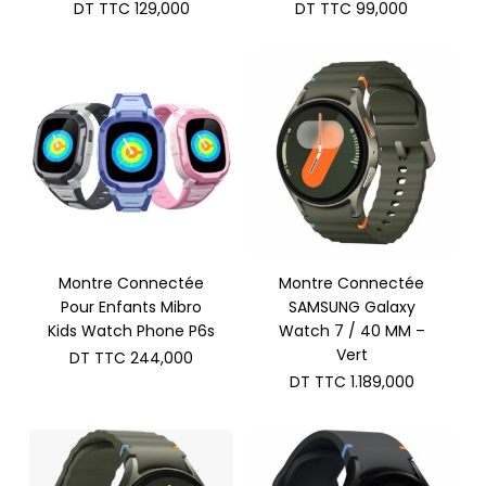
prix
prix
Le
Le
DT TTC
129,000
DT TTC
99,000
initial
initial
prix
prix
était :
était :
actuel
actuel
DT
DT
est :
est :
TTC 168,000.
TTC 170,
DT
DT
TTC 129,000.
TTC 99,0
Montre Connectée
Montre Connectée
Pour Enfants Mibro
SAMSUNG Galaxy
Kids Watch Phone P6s
Watch 7 / 40 MM –
Vert
DT TTC
244,000
DT TTC
1.189,000