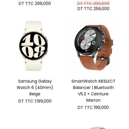
Le
DT TTC
299,000
DT TTC
300,000
prix
Le
DT TTC
259,000
initial
prix
était :
actuel
DT
est :
TTC 300
DT
TTC 259
Samsung Galaxy
SmartWatch KIESLECT
Watch 6 (40mm)
Balancer | Bluetooth
Beige
V5.2 + Ceinture
Marron
DT TTC
1.199,000
DT TTC
199,000