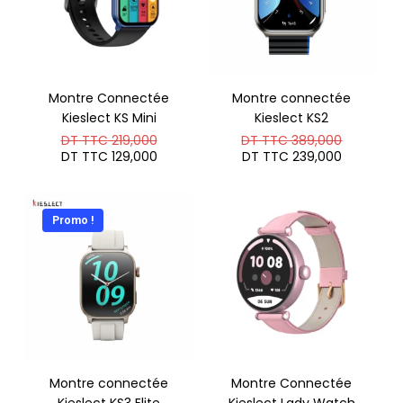
Montre Connectée
Montre connectée
Kieslect KS Mini
Kieslect KS2
Le
Le
DT TTC
219,000
DT TTC
389,000
prix
prix
Le
Le
DT TTC
129,000
DT TTC
239,000
initial
initial
prix
prix
était :
était :
actuel
actuel
DT
DT
est :
est :
TTC 219,000.
TTC 389
DT
DT
Promo !
TTC 129,000.
TTC 239
Montre connectée
Montre Connectée