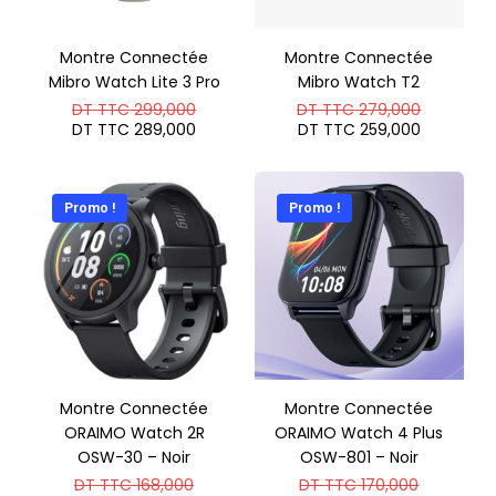
Montre Connectée
Montre Connectée
Mibro Watch Lite 3 Pro
Mibro Watch T2
Le
Le
DT TTC
299,000
DT TTC
279,000
prix
prix
Le
Le
DT TTC
289,000
DT TTC
259,000
initial
initial
prix
prix
était :
était :
actuel
actuel
DT
DT
est :
est :
TTC 299,000.
TTC 279
DT
DT
Promo !
Promo !
TTC 289,000.
TTC 259
Montre Connectée
Montre Connectée
ORAIMO Watch 2R
ORAIMO Watch 4 Plus
OSW-30 – Noir
OSW-801 – Noir
Le
Le
DT TTC
168,000
DT TTC
170,000