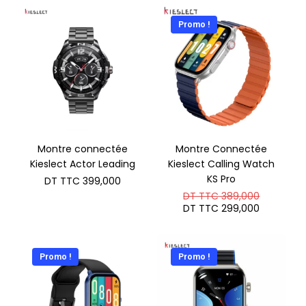
Promo !
Montre connectée
Montre Connectée
Kieslect Actor Leading
Kieslect Calling Watch
KS Pro
DT TTC
399,000
Le
DT TTC
389,000
prix
Le
DT TTC
299,000
initial
prix
était :
actuel
DT
est :
TTC 389
DT
Promo !
Promo !
TTC 299