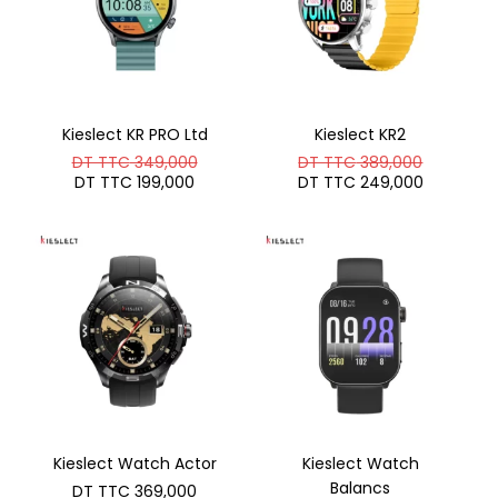
Kieslect KR PRO Ltd
Kieslect KR2
Le
Le
DT TTC
349,000
DT TTC
389,000
prix
prix
Le
Le
DT TTC
199,000
DT TTC
249,000
initial
initial
prix
prix
était :
était :
actuel
actuel
DT
DT
est :
est :
TTC 349,000.
TTC 389
DT
DT
TTC 199,000.
TTC 249
Kieslect Watch Actor
Kieslect Watch
Balancs
DT TTC
369,000