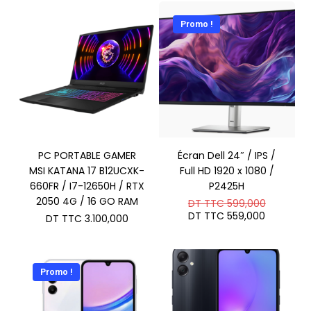
Promo !
PC PORTABLE GAMER
Écran Dell 24″ / IPS /
MSI KATANA 17 B12UCXK-
Full HD 1920 x 1080 /
660FR / I7-12650H / RTX
P2425H
2050 4G / 16 GO RAM
Le
DT TTC
599,000
prix
Le
DT TTC
559,000
DT TTC
3.100,000
initial
prix
était :
actuel
DT
est :
TTC 599
DT
TTC 559
Promo !