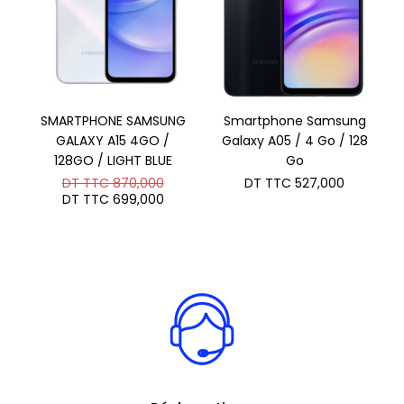
SMARTPHONE SAMSUNG
Smartphone Samsung
GALAXY A15 4GO /
Galaxy A05 / 4 Go / 128
128GO / LIGHT BLUE
Go
Le
DT TTC
870,000
DT TTC
527,000
prix
Le
DT TTC
699,000
initial
prix
était :
actuel
DT
est :
TTC 870,000.
DT
TTC 699,000.