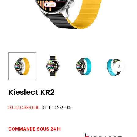
Kieslect KR2
Le
Le
DT TTC
389,000
DT TTC
249,000
prix
prix
initial
actuel
COMMANDE SOUS 24 H
était :
est :