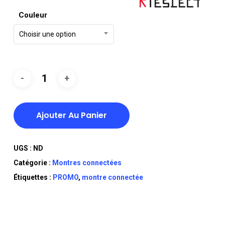
DT
DT
Couleur
TTC 389,000.
TTC 249,000.
Choisir une option
Ajouter Au Panier
UGS :
ND
Catégorie :
Montres connectées
Étiquettes :
PROMO
,
montre connectée