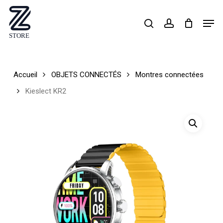
Skip
Men
search
account
to
Close
main
Menu
content
Accueil
OBJETS CONNECTÉS
Montres connectées
Kieslect KR2