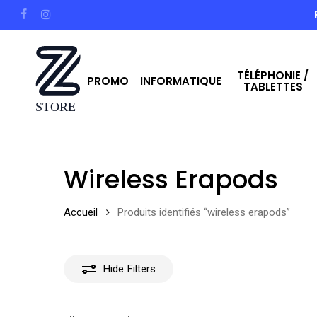
Skip
facebook
instagram
to
main
TÉLÉPHONIE /
content
PROMO
INFORMATIQUE
TABLETTES
Hit enter to search or ESC to close
Wireless Erapods
Accueil
Produits identifiés “wireless erapods”
Hide
Filters