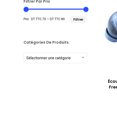
Filtrer Par Prix
Prix
Prix
Prix :
DT TTC 70
—
DT TTC 80
Filtrer
min
max
Catégories De Produits
Sélectionner une catégorie
Écou
Fre