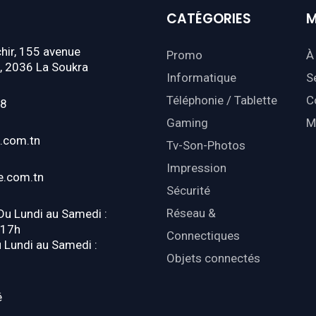
CATÉGORIES
M
hir, 155 avenue
Promo
À
, 2036 La Soukra
Informatique
S
Téléphonie / Tablette
C
18
Gaming
M
.com.tn
Tv-Son-Photos
Impression
e.com.tn
Sécurité
Réseau &
 Du Lundi au Samedi :
-17h
Connectiques
u Lundi au Samedi :
Objets connectés
é