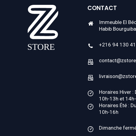
CONTACT
Immeuble El Béc
Habib Bourguiba
+216 94 130 4
contact@zstore
livraison@zstor
Horaires Hiver :
10h-13h et 14h
Horaires Été : D
10h-16h
Dimanche ferm