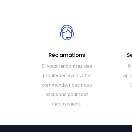
Réclamations
S
Si vous rencontrez des
N
problèmes avec votre
aprè
commande, nous nous
excusons pour tout
inconvénient.