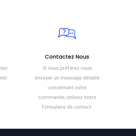
Contactez Nous
des
Si vous préférez nous
nir.
envoyer un message détaillé
concernant votre
commande, utilisez notre
formulaire de contact.