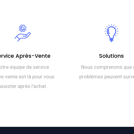
ervice Après-Vente
Solutions
otre équipe de service
Nous comprenons que 
s-vente est là pour vous
problèmes peuvent surve
assister après l’achat.