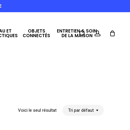
E
AU ET
OBJETS
ENTRETIEN & SOIN
search
account
CTIQUES
CONNECTÉS
DE LA MAISON
Voici le seul résultat
Tri par défaut