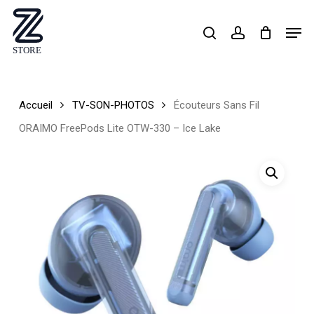
Skip
Men
search
account
to
Close
main
Menu
content
Accueil
TV-SON-PHOTOS
Écouteurs Sans Fil
ORAIMO FreePods Lite OTW-330 – Ice Lake