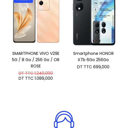
SMARTPHONE VIVO V29E
Smartphone HONOR
5G / 8 Go / 256 Go / OR
X7b 6Go 256Go
ROSE
DT TTC
699,000
Le
DT TTC
1.240,000
prix
Le
DT TTC
1.089,000
initial
prix
était :
actuel
DT
est :
TTC 1.240,000.
DT
TTC 1.089,000.