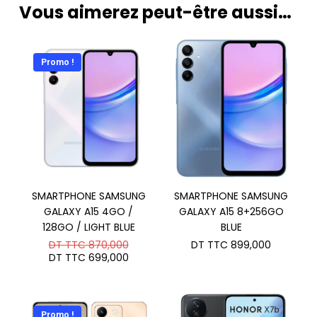
Vous aimerez peut-être aussi…
Promo !
SMARTPHONE SAMSUNG
SMARTPHONE SAMSUNG
GALAXY A15 4GO /
GALAXY A15 8+256GO
128GO / LIGHT BLUE
BLUE
Le
DT TTC
870,000
DT TTC
899,000
prix
Le
DT TTC
699,000
initial
prix
était :
actuel
DT
est :
TTC 870,000.
DT
TTC 699,000.
Promo !