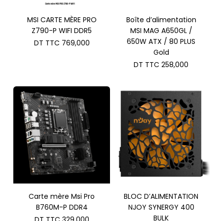
MSI CARTE MÈRE PRO
Boîte d’alimentation
Z790-P WIFI DDR5
MSI MAG A650GL /
650W ATX / 80 PLUS
DT TTC
769,000
Gold
DT TTC
258,000
Carte mère Msi Pro
BLOC D’ALIMENTATION
B760M-P DDR4
NJOY SYNERGY 400
BULK
DT TTC
329,000