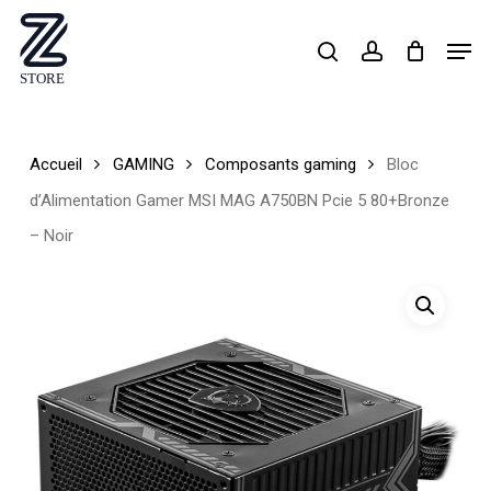
Skip
Men
search
account
to
Close
main
Menu
content
Accueil
GAMING
Composants gaming
Bloc
d’Alimentation Gamer MSI MAG A750BN Pcie 5 80+Bronze
– Noir