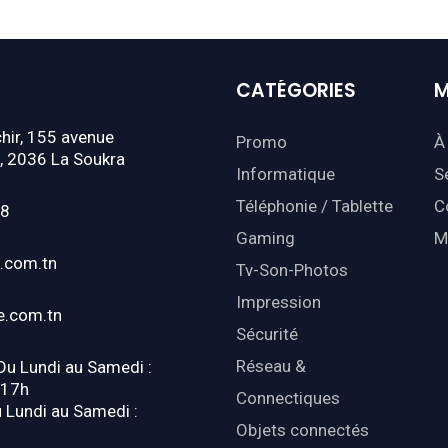
CATÉGORIES
M
hir, 155 avenue
Promo
À
, 2036 La Soukra
Informatique
S
Téléphonie / Tablette
C
18
Gaming
M
.com.tn
Tv-Son-Photos
Impression
e.com.tn
Sécurité
Réseau &
 Du Lundi au Samedi :
-17h
Connectiques
u Lundi au Samedi :
Objets connectés