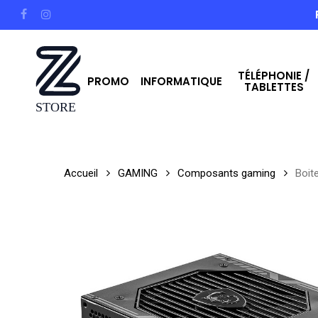
Skip
facebook
instagram
to
main
TÉLÉPHONIE /
content
PROMO
INFORMATIQUE
TABLETTES
Hit enter to search or ESC to close
Accueil
GAMING
Composants gaming
Boit