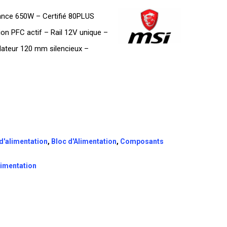
ance 650W – Certifié 80PLUS
ion PFC actif – Rail 12V unique –
lateur 120 mm silencieux –
d'alimentation
,
Bloc d'Alimentation
,
Composants
limentation