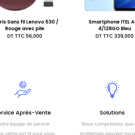
ris Sans fil Lenovo 530 /
Smartphone ITEL 
Rouge avec pile
4/128GO Bleu
DT TTC
56,000
DT TTC
339,000
ervice Après-Vente
Solutions
otre équipe de service
Nous comprenons que 
s-vente est là pour vous
problèmes peuvent surve