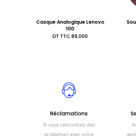
Casque Analogique Lenovo
Sou
100
DT TTC
89,000
Réclamations
S
Si vous rencontrez des
N
problèmes avec votre
aprè