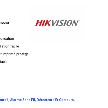
tement
pplication
lation facile
it imprimé protégé
iable
curité
,
Alarme Sans Fil
,
Détecteurs Et Capteurs
,