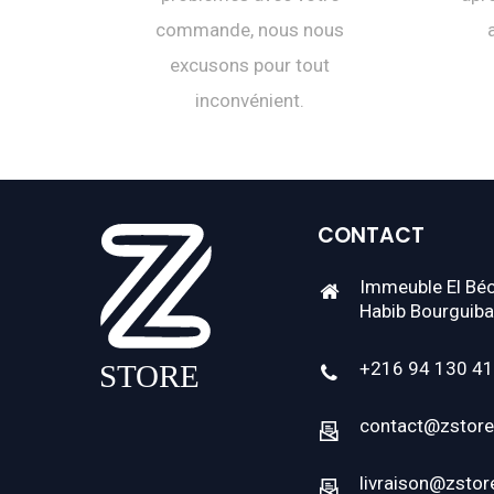
commande, nous nous
excusons pour tout
inconvénient.
CONTACT
Immeuble El Béc
Habib Bourguiba
+216 94 130 4
contact@zstore
livraison@zstor