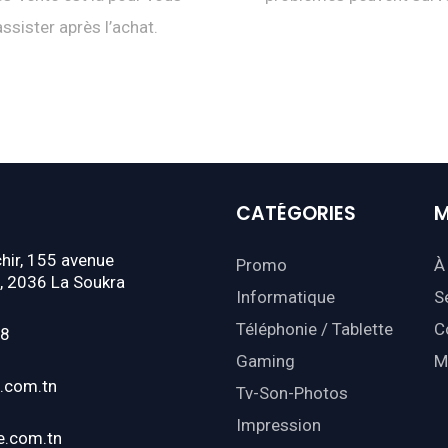
assister après l’achat.
CATÉGORIES
M
hir, 155 avenue
Promo
À
, 2036 La Soukra
Informatique
S
Téléphonie / Tablette
C
18
Gaming
M
.com.tn
Tv-Son-Photos
Impression
e.com.tn