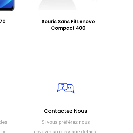
A70
Souris Sans Fil Lenovo
Compact 400
Contactez Nous
des
Si vous préférez nous
nir.
envoyer un message détaillé