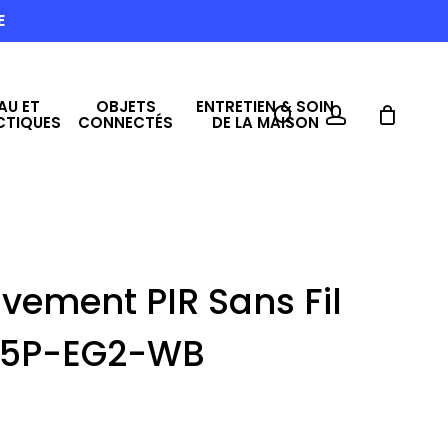
E
AU ET
OBJETS
ENTRETIEN & SOIN
search
account
CTIQUES
CONNECTÉS
DE LA MAISON
vement PIR Sans Fil
P15P-EG2-WB