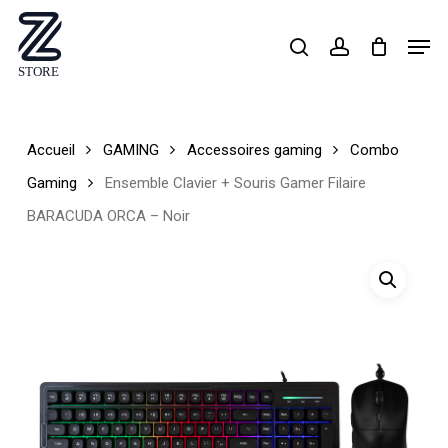
Skip
Men
search
account
to
Close
main
Menu
content
Accueil
GAMING
Accessoires gaming
Combo
Gaming
Ensemble Clavier + Souris Gamer Filaire
BARACUDA ORCA – Noir