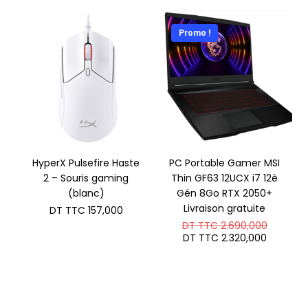
Promo !
HyperX Pulsefire Haste
PC Portable Gamer MSI
2 – Souris gaming
Thin GF63 12UCX i7 12è
(blanc)
Gén 8Go RTX 2050+
Livraison gratuite
DT TTC
157,000
Le
DT TTC
2.690,000
prix
Le
DT TTC
2.320,000
initial
prix
était :
actuel
DT
est :
TTC 2.6
DT
TTC 2.3