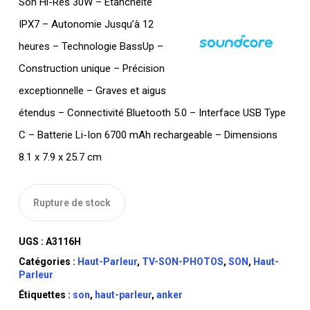
Son Hi-Res 30W – Étanchéité
était :
est :
IPX7 – Autonomie Jusqu’à 12
DT
DT
heures – Technologie BassUp –
TTC 499,000.
TTC 250,000.
Construction unique – Précision
exceptionnelle – Graves et aigus
étendus – Connectivité Bluetooth 5.0 – Interface USB Type
C – Batterie Li-Ion 6700 mAh rechargeable – Dimensions
8.1 x 7.9 x 25.7 cm
Rupture de stock
UGS :
A3116H
Catégories :
Haut-Parleur
,
TV-SON-PHOTOS
,
SON
,
Haut-
Parleur
Étiquettes :
son
,
haut-parleur
,
anker