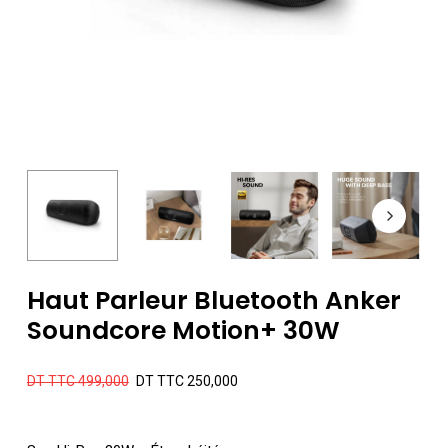
Haut Parleur Bluetooth Anker
Soundcore Motion+ 30W
Le
Le
DT TTC
499,000
DT TTC
250,000
prix
prix
initial
actuel