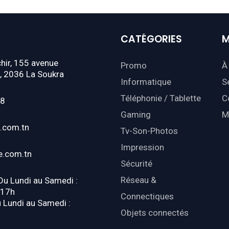
CATÉGORIES
M
hir, 155 avenue
Promo
À
, 2036 La Soukra
Informatique
S
Téléphonie / Tablette
C
18
Gaming
M
.com.tn
Tv-Son-Photos
Impression
e.com.tn
Sécurité
Réseau &
 Du Lundi au Samedi :
-17h
Connectiques
u Lundi au Samedi :
Objets connectés