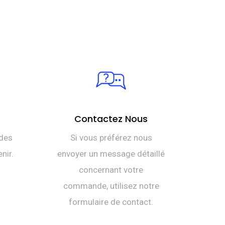
était :
actuel
DT
est :
TTC 234,000.
DT
TTC 220,000.
Contactez Nous
des
Si vous préférez nous
nir.
envoyer un message détaillé
concernant votre
commande, utilisez notre
formulaire de contact.