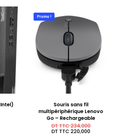
Promo !
Intel)
Souris sans fil
multipériphérique Lenovo
Go – Rechargeable
Le
DT TTC
234,000
prix
Le
DT TTC
220,000
initial
prix