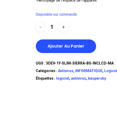
-Nettoyage de l’espace de l’appareil
Disponible sur commande
Ajouter Au Panier
UGS :
3DEV-1Y-SLIM-SIERRA-BS-INCLCD-MA
Catégories :
Antivirus
,
INFORMATIQUE
,
Logicie
Étiquettes :
logiciel
,
antivirus
,
kaspersky