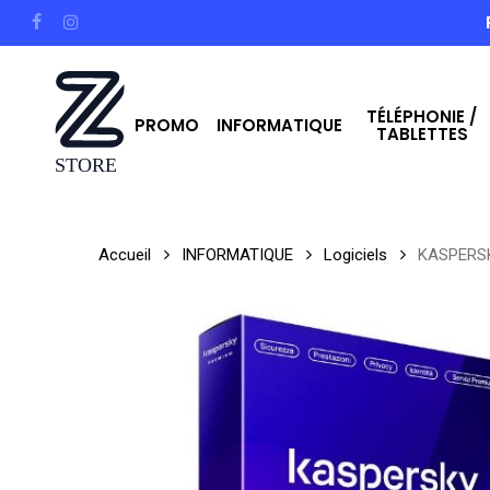
Skip
facebook
instagram
to
main
TÉLÉPHONIE /
content
PROMO
INFORMATIQUE
TABLETTES
Hit enter to search or ESC to close
Accueil
INFORMATIQUE
Logiciels
KASPERS