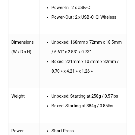
Power-In : 2 x USB-C
2
Power-Out : 2 x USB-C, Qi Wireless
Dimensions
Unboxed: 168mm x 72mm x 18.5mm
(W x D x H)
/ 6.61″ x 2.83″ x 0.73″
Boxed: 221mm x 107mm x 32mm /
8.70 » x 4.21 » x 1.26 »
Weight
Unboxed: Starting at 258g / 0.57lbs
Boxed: Starting at 384g / 0.85lbs
Power
Short Press