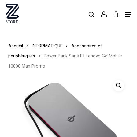
Skip
Men
search
account
to
Close
main
Menu
content
Accueil
INFORMATIQUE
Accessoires et
périphériques
Power Bank Sans Fil Lenovo Go Mobile
10000 Mah Promo