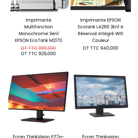
Imprimante
Imprimante EPSON
Multifonction
Ecotank L4260 3En1 à
Monochrome 3en1
Réservoir Intégré Wifi
EPSON EcoTank M2170
Couleur
Le
DT TTC
999,000
DT TTC
940,000
prix
Le
DT TTC
929,000
initial
prix
était :
actuel
DT
est :
TTC 999,000.
DT
TTC 929,000.
Écran ThinkVision P27q-
Écran Thinkvision