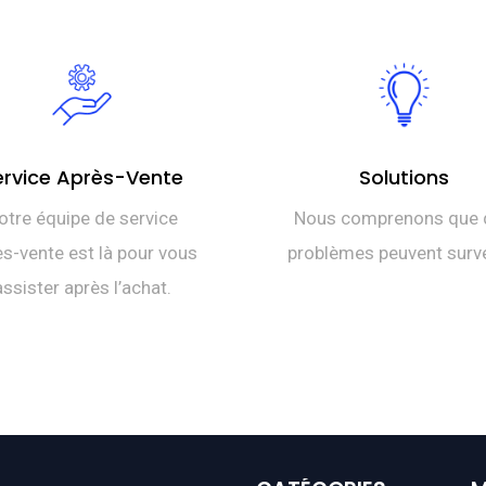
ervice Après-Vente
Solutions
otre équipe de service
Nous comprenons que 
s-vente est là pour vous
problèmes peuvent surve
assister après l’achat.