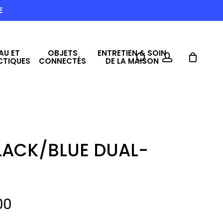
E
AU ET
OBJETS
ENTRETIEN & SOIN
search
account
CTIQUES
CONNECTÉS
DE LA MAISON
LACK/BLUE DUAL-
Le
00
prix