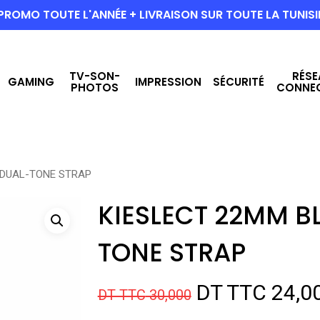
PROMO TOUTE L'ANNÉE + LIVRAISON SUR TOUTE LA TUNISI
TV-SON-
RÉSE
GAMING
IMPRESSION
SÉCURITÉ
PHOTOS
CONNE
 DUAL-TONE STRAP
KIESLECT 22MM B
TONE STRAP
Le
DT TTC
24,0
DT TTC
30,000
prix