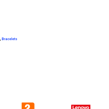
actuel
est :
DT
TTC 24,000.
,
Bracelets