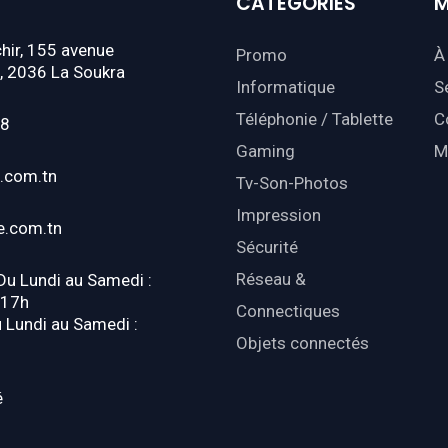
CATÉGORIES
M
hir, 155 avenue
Promo
À
, 2036 La Soukra
Informatique
S
Téléphonie / Tablette
C
18
Gaming
M
.com.tn
Tv-Son-Photos
Impression
e.com.tn
Sécurité
Réseau &
 Du Lundi au Samedi :
-17h
Connectiques
u Lundi au Samedi :
Objets connectés
é