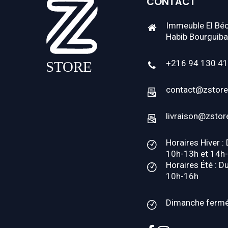
CONTACT
Immeuble El Béc
Habib Bourguiba
+216 94 130 4
contact@zstore
livraison@zstor
Horaires Hiver :
10h-13h et 14h
Horaires Été : D
10h-16h
Dimanche ferm