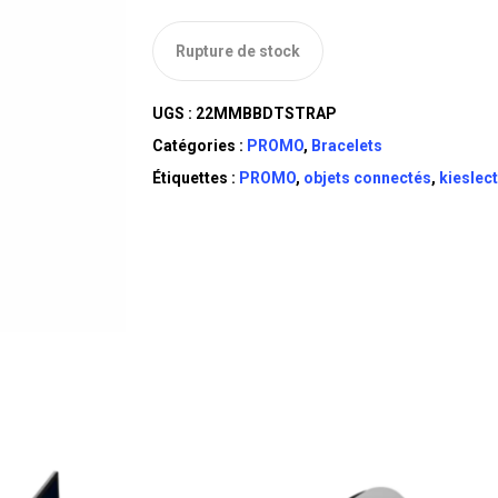
initial
était :
Rupture de stock
DT
TTC 30,000.
UGS :
22MMBBDTSTRAP
Catégories :
PROMO
,
Bracelets
Étiquettes :
PROMO
,
objets connectés
,
kieslect