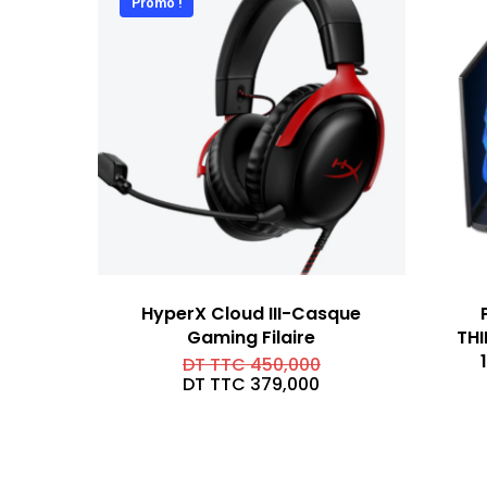
Promo !
HyperX Cloud III-Casque
Gaming Filaire
THI
Le
DT TTC
450,000
prix
Le
DT TTC
379,000
initial
prix
était :
actuel
DT
est :
TTC 450,000.
DT
TTC 379,000.