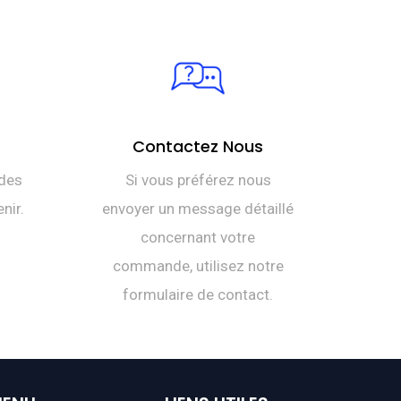
Contactez Nous
des
Si vous préférez nous
nir.
envoyer un message détaillé
concernant votre
commande, utilisez notre
formulaire de contact.