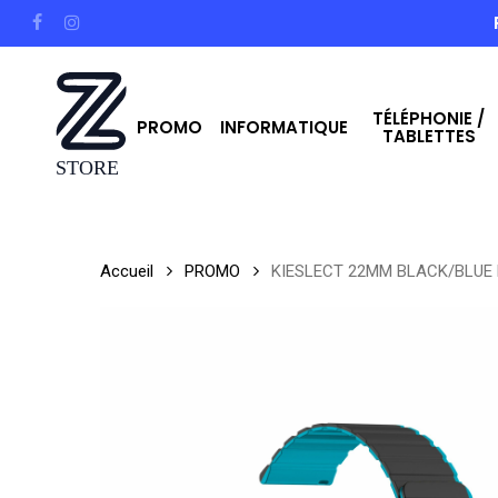
Skip
facebook
instagram
to
main
TÉLÉPHONIE /
content
PROMO
INFORMATIQUE
TABLETTES
Hit enter to search or ESC to close
Accueil
PROMO
KIESLECT 22MM BLACK/BLUE