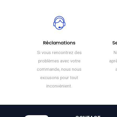
Réclamations
S
Si vous rencontrez des
N
problèmes avec votre
aprè
commande, nous nous
excusons pour tout
inconvénient.