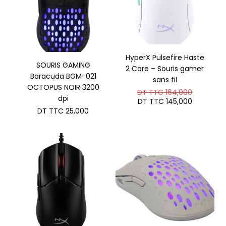
HyperX Pulsefire Haste
SOURIS GAMING
2 Core – Souris gamer
Baracuda BGM-021
sans fil
OCTOPUS NOIR 3200
Le
DT TTC
164,000
dpi
prix
Le
DT TTC
145,000
initial
prix
DT TTC
25,000
était :
actuel
DT
est :
TTC 164,
DT
TTC 145,