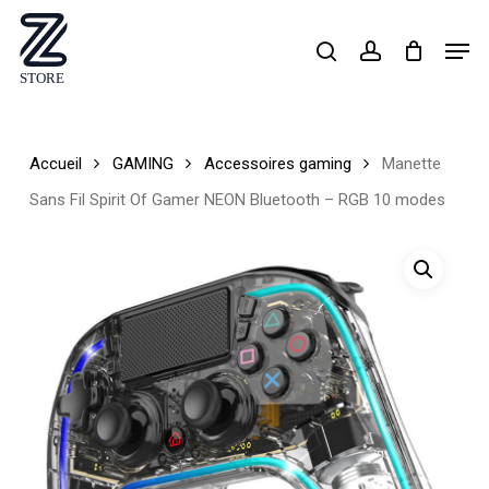
Skip
Men
search
account
to
Close
main
Menu
content
Accueil
GAMING
Accessoires gaming
Manette
Sans Fil Spirit Of Gamer NEON Bluetooth – RGB 10 modes