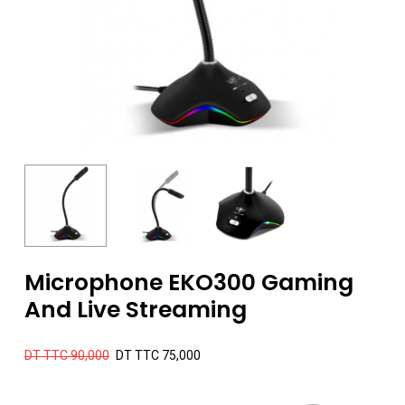
Microphone EKO300 Gaming
And Live Streaming
Le
Le
DT TTC
90,000
DT TTC
75,000
prix
prix
initial
actuel