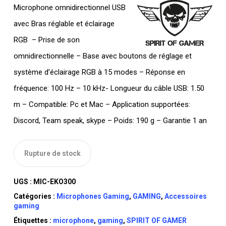
Microphone omnidirectionnel USB
était :
est :
avec Bras réglable et éclairage
DT
DT
RGB – Prise de son
TTC 90,000.
TTC 75,000.
omnidirectionnelle – Base avec boutons de réglage et
système d’éclairage RGB à 15 modes – Réponse en
fréquence: 100 Hz – 10 kHz- Longueur du câble USB: 1.50
m – Compatible: Pc et Mac – Application supportées:
Discord, Team speak, skype – Poids: 190 g – Garantie 1 an
Rupture de stock
UGS :
MIC-EKO300
Catégories :
Microphones Gaming
,
GAMING
,
Accessoires
gaming
Étiquettes :
microphone
,
gaming
,
SPIRIT OF GAMER