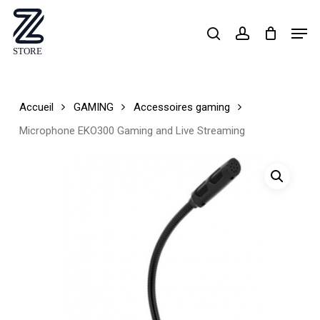
Skip
Men
search
account
to
Close
main
Menu
content
Accueil
GAMING
Accessoires gaming
Microphone EKO300 Gaming and Live Streaming