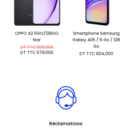
OPPO A3 6GO/128GO
Smartphone Samsung
Noir
Galaxy A05 / 6 Go / 128
Le
Go
DT TTC
599,000
prix
Le
DT TTC
579,000
DT TTC
604,000
initial
prix
était :
actuel
DT
est :
TTC 599,000.
DT
TTC 579,000.
Réclamations