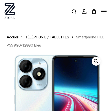
Skip
Men
search
account
to
Close
main
Menu
content
Accueil
TÉLÉPHONIE / TABLETTES
Smartphone ITEL
P55 8GO/128GO Bleu