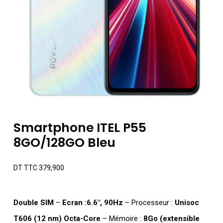
Smartphone ITEL P55
8GO/128GO Bleu
DT TTC
379,900
Double SIM
–
Ecran :6.6″, 90Hz
– Processeur :
Unisoc
T606 (12 nm) Octa-Core
– Mémoire :
8Go (extensible