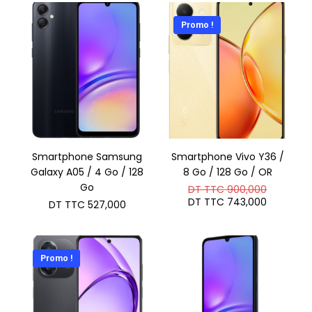
Promo !
Smartphone Samsung
Smartphone Vivo Y36 /
Galaxy A05 / 4 Go / 128
8 Go / 128 Go / OR
Go
Le
DT TTC
900,000
prix
Le
DT TTC
743,000
DT TTC
527,000
initial
prix
était :
actuel
DT
est :
TTC 900
DT
TTC 743
Promo !