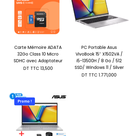
Carte Mémoire ADATA
PC Portable Asus
32Go Class 10 Micro
VivoBook 15″ X1502VA /
SDHC avec Adaptateur
i5-13500H / 8 Go / 512
SSD/ Windows 11 / Silver
DT TTC
13,500
DT TTC
1.771,000
Promo !