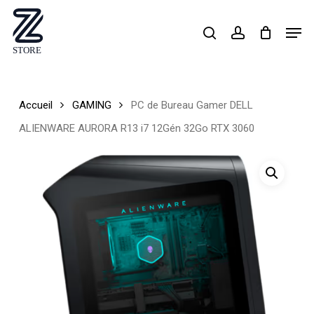
Skip
Men
search
account
to
Close
main
Menu
content
Accueil
GAMING
PC de Bureau Gamer DELL
ALIENWARE AURORA R13 i7 12Gén 32Go RTX 3060