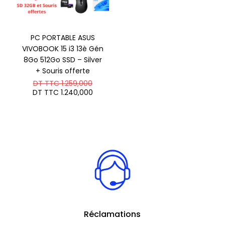
PC PORTABLE ASUS
VIVOBOOK 15 i3 13è Gén
8Go 512Go SSD – Silver
+ Souris offerte
Le
DT TTC
1.259,000
prix
Le
DT TTC
1.240,000
initial
prix
était :
actuel
DT
est :
TTC 1.259,000.
DT
TTC 1.240,000.
Réclamations