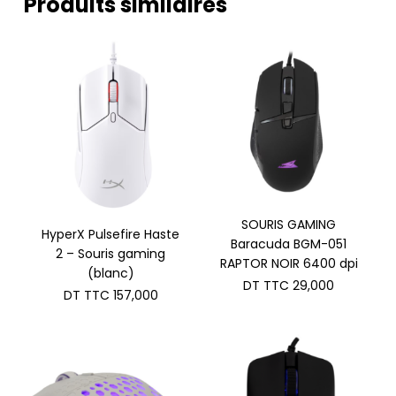
Produits similaires
SOURIS GAMING
HyperX Pulsefire Haste
Baracuda BGM-051
2 – Souris gaming
RAPTOR NOIR 6400 dpi
(blanc)
DT TTC
29,000
DT TTC
157,000