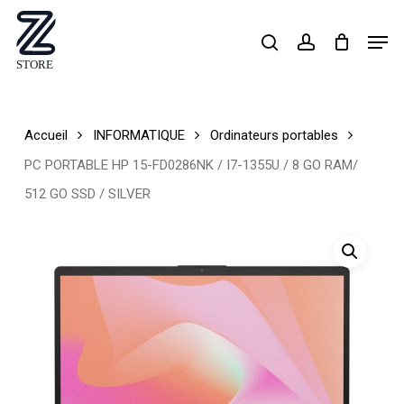
Skip
Men
search
account
to
Close
main
Menu
content
Accueil
INFORMATIQUE
Ordinateurs portables
PC PORTABLE HP 15-FD0286NK / I7-1355U / 8 GO RAM/
512 GO SSD / SILVER