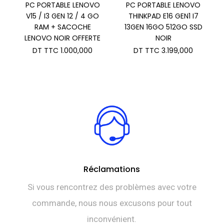
PC PORTABLE LENOVO
PC PORTABLE LENOVO
V15 / I3 GEN 12 / 4 GO
THINKPAD E16 GEN1 I7
RAM + SACOCHE
13GEN 16GO 512GO SSD
LENOVO NOIR OFFERTE
NOIR
DT TTC
1.000,000
DT TTC
3.199,000
Réclamations
Si vous rencontrez des problèmes avec votre
commande, nous nous excusons pour tout
inconvénient.