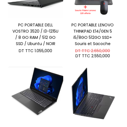
PC PORTABLE DELL
PC PORTABLE LENOVO
VOSTRO 3520 / I3-1215U
THINKPAD E14/GEN 5
/ 8 GO RAM / 512 GO
i5/8GO 512GO SSD+
SSD / Ubuntu / NOIR
Souris et Sacoche
Le
DT TTC
1.055,000
DT TTC
2.650,000
prix
Le
DT TTC
2.550,000
initial
prix
était :
actuel
DT
est :
TTC 2.6
DT
TTC 2.5