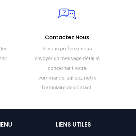
Contactez Nous
des
Si vous préférez nous
nir.
envoyer un message détaillé
concernant votre
commande, utilisez notre
formulaire de contact.
ENU
LIENS
UTILES