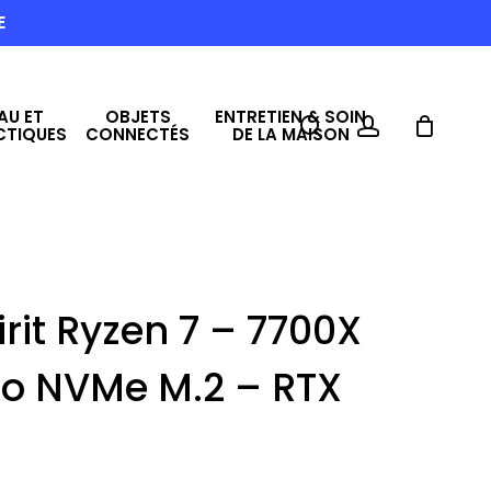
E
AU ET
OBJETS
ENTRETIEN & SOIN
search
account
CTIQUES
CONNECTÉS
DE LA MAISON
rit Ryzen 7 – 7700X
 To NVMe M.2 – RTX