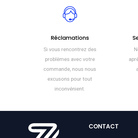
Réclamations
S
Si vous rencontrez des
N
problèmes avec votre
aprè
commande, nous nous
excusons pour tout
inconvénient.
CONTACT