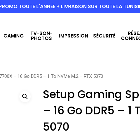
PROMO TOUTE L'ANNÉE + LIVRAISON SUR TOUTE LA TUNISI
TV-SON-
RÉSE
GAMING
IMPRESSION
SÉCURITÉ
PHOTOS
CONNE
– 7700X – 16 Go DDR5 – 1 To NVMe M.2 – RTX 5070
Setup Gaming Spi
– 16 Go DDR5 – 1
5070