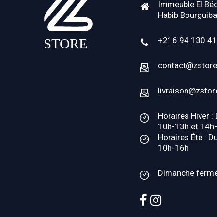
Immeuble El Béc
Habib Bourguiba
+216 94 130 4
contact@zstore
livraison@zstor
Horaires Hiver :
10h-13h et 14h
Horaires Été : D
10h-16h
Dimanche ferm
facebook
instagram