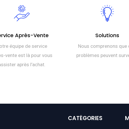
ervice Après-Vente
Solutions
otre équipe de service
Nous comprenons que 
s-vente est là pour vous
problèmes peuvent surve
assister après l’achat.
CATÉGORIES
M