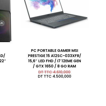
PC PORTABLE GAMER MSI
SD/
PRESTIGE 15 A12SC-033XFR/
22″
15,6″ LED FHD / I7 12EME GEN
/ GTX 1650 / 8 GO RAM
Le
DT TTC
4.610,000
prix
Le
DT TTC
4.500,000
initial
prix
était :
actuel
DT
est :
TTC 4.610,000.
DT
TTC 4.500,000.