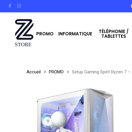
Skip
facebook
instagram
to
main
TÉLÉPHONIE /
content
PROMO
INFORMATIQUE
TABLETTES
Hit enter to search or ESC to close
Accueil
PROMO
Setup Gaming Spirit Ryzen 7 