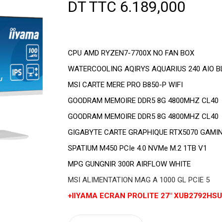
DT TTC
6.189,000
CPU AMD RYZEN7-7700X NO FAN BOX
WATERCOOLING AQIRYS AQUARIUS 240 AIO B
MSI CARTE MERE PRO B850-P WIFI
GOODRAM MEMOIRE DDR5 8G 4800MHZ CL40
GOODRAM MEMOIRE DDR5 8G 4800MHZ CL40
GIGABYTE CARTE GRAPHIQUE RTX5070 GAMI
SPATIUM M450 PCIe 4.0 NVMe M.2 1TB V1
MPG GUNGNIR 300R AIRFLOW WHITE
MSI ALIMENTATION MAG A 1000 GL PCIE 5
+IIYAMA ECRAN PROLITE 27″ XUB2792HS