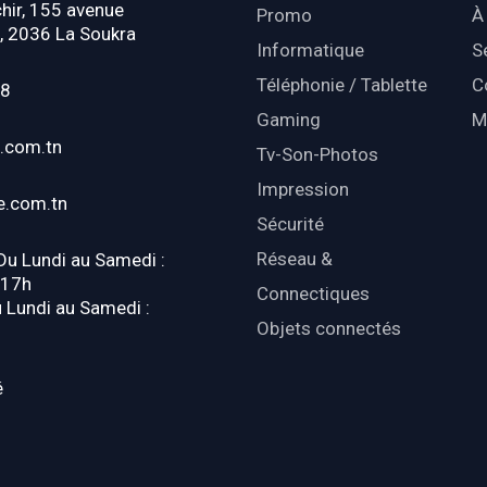
hir, 155 avenue
Promo
À
, 2036 La Soukra
Informatique
S
Téléphonie / Tablette
C
18
Gaming
M
.com.tn
Tv-Son-Photos
Impression
e.com.tn
Sécurité
Réseau &
 Du Lundi au Samedi :
-17h
Connectiques
u Lundi au Samedi :
Objets connectés
é