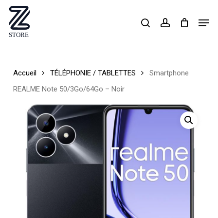
Skip
Men
search
account
to
Close
main
Menu
content
Accueil
TÉLÉPHONIE / TABLETTES
Smartphone
REALME Note 50/3Go/64Go – Noir