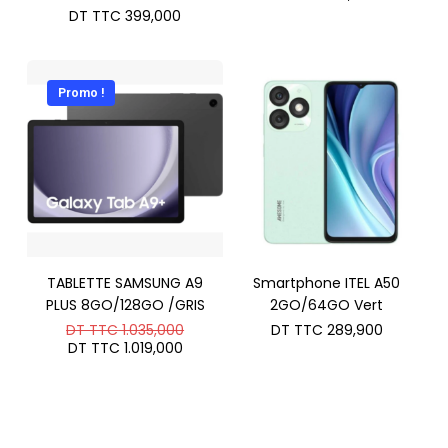
DT TTC
399,000
Promo !
TABLETTE SAMSUNG A9
Smartphone ITEL A50
PLUS 8GO/128GO /GRIS
2GO/64GO Vert
Le
DT TTC
1.035,000
DT TTC
289,900
prix
Le
DT TTC
1.019,000
initial
prix
était :
actuel
DT
est :
TTC 1.035,000.
DT
TTC 1.019,000.