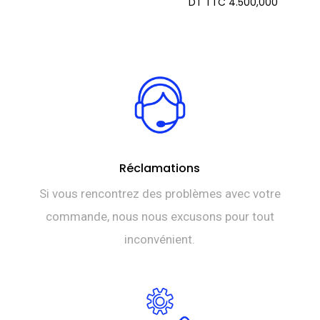
Le
DT TTC
4.500,000
initial
prix
était :
actuel
DT
est :
TTC 4.6
DT
TTC 4.
Réclamations
Si vous rencontrez des problèmes avec votre
commande, nous nous excusons pour tout
inconvénient.