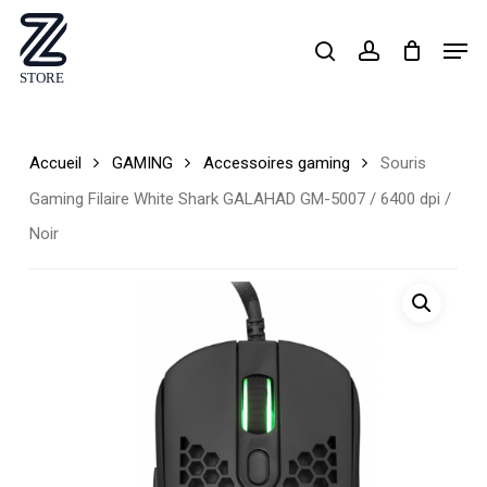
Skip
Men
search
account
to
Close
main
Menu
content
Accueil
GAMING
Accessoires gaming
Souris
Gaming Filaire White Shark GALAHAD GM-5007 / 6400 dpi /
Noir