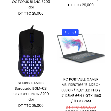
OCTOPUS BLANC 3200
DT TTC
29,000
dpi
DT TTC
25,000
Promo !
PC PORTABLE GAMER
SOURIS GAMING
MSI PRESTIGE 15 A12SC-
Baracuda BGM-021
033XFR/ 15,6″ LED FHD /
OCTOPUS NOIR 3200
I7 12EME GEN / GTX 1650
dpi
/ 8 GO RAM
DT TTC
25,000
Le
DT TTC
4.610,000
prix