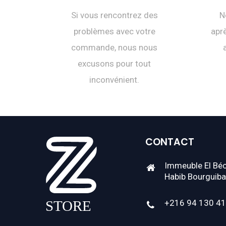
Si vous rencontrez des
N
problèmes avec votre
aprè
commande, nous nous
excusons pour tout
inconvénient.
CONTACT
Immeuble El Béc
Habib Bourguiba
+216 94 130 4