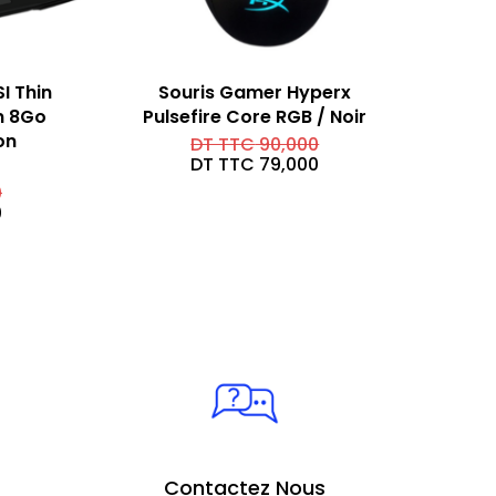
I Thin
Souris Gamer Hyperx
n 8Go
Pulsefire Core RGB / Noir
on
Le
DT TTC
90,000
prix
Le
DT TTC
79,000
initial
prix
Le
0
était :
actuel
prix
Le
0
DT
est :
initial
prix
TTC 90,000.
DT
était :
actuel
TTC 79,000.
DT
est :
TTC 2.690,000.
DT
TTC 2.320,000.
Contactez Nous