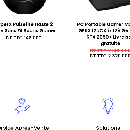
perX Pulsefire Haste 2
PC Portable Gamer MS
e Sans Fil Souris Gamer
GF63 12UCX i7 12è Gé
RTX 2050+ Livrais
DT TTC
148,000
gratuite
DT TTC
2.690,00
DT TTC
2.320,00
ervice Après-Vente
Solutions