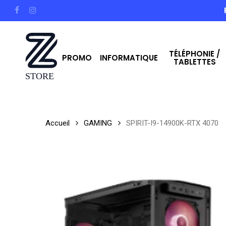
Skip
facebook
instagram
to
main
TÉLÉPHONIE /
content
PROMO
INFORMATIQUE
TABLETTES
Hit enter to search or ESC to close
Accueil
GAMING
SPIRIT-I9-14900K-RTX 4070