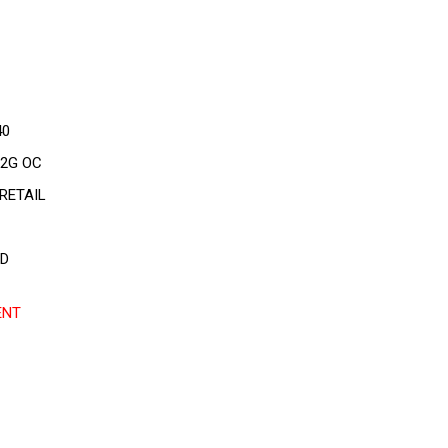
40
12G OC
RETAIL
LD
ENT