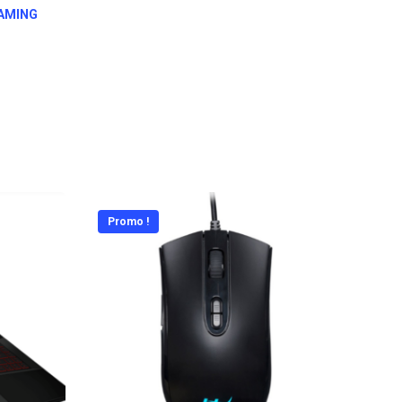
AMING
Promo !