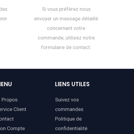
des
Si vous préférez nous
nir.
envoyer un message détaillé
concernant votre
commande, utilisez notre
formulaire de contact.
ENU
LIENS
UTILES
 Propos
Suivez vos
ervice Client
commandes
ontact
Politique de
on Compte
confidentialité