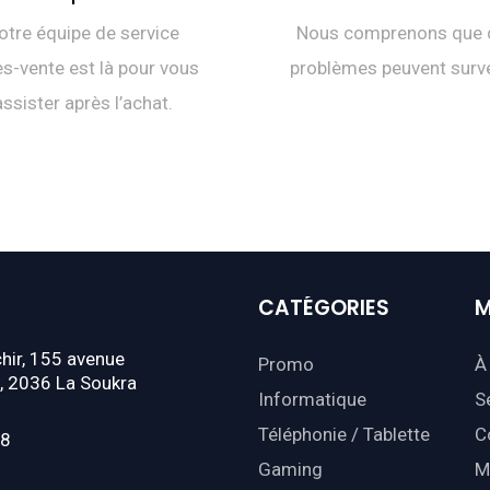
otre équipe de service
Nous comprenons que 
s-vente est là pour vous
problèmes peuvent surve
assister après l’achat.
CATÉGORIES
M
hir, 155 avenue
Promo
À
, 2036 La Soukra
Informatique
S
Téléphonie / Tablette
C
18
Gaming
M