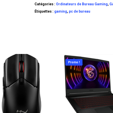
Catégories :
Ordinateurs de Bureau Gaming
,
G
Étiquettes :
gaming
,
pc de bureau
Promo !