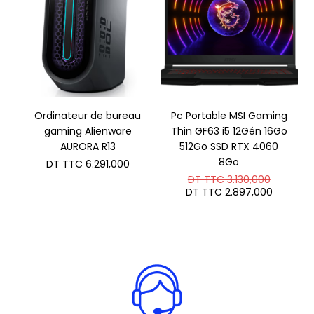
Ordinateur de bureau
Pc Portable MSI Gaming
gaming Alienware
Thin GF63 i5 12Gén 16Go
AURORA R13
512Go SSD RTX 4060
8Go
DT TTC
6.291,000
Le
DT TTC
3.130,000
prix
Le
DT TTC
2.897,000
initial
prix
était :
actuel
DT
est :
TTC 3.1
DT
TTC 2.8