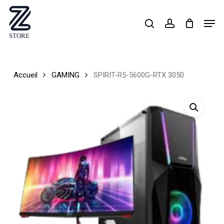
Skip
Men
search
account
to
Close
main
Menu
content
Accueil
GAMING
SPIRIT-R5-5600G-RTX 3050