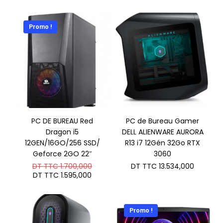
Promo !
PC DE BUREAU Red
PC de Bureau Gamer
Dragon i5
DELL ALIENWARE AURORA
12GEN/16GO/256 SSD/
R13 i7 12Gén 32Go RTX
Geforce 2GO 22″
3060
Le
DT TTC
1.700,000
DT TTC
13.534,000
prix
Le
DT TTC
1.595,000
initial
prix
était :
actuel
DT
est :
TTC 1.700,000.
DT
Promo !
TTC 1.595,000.