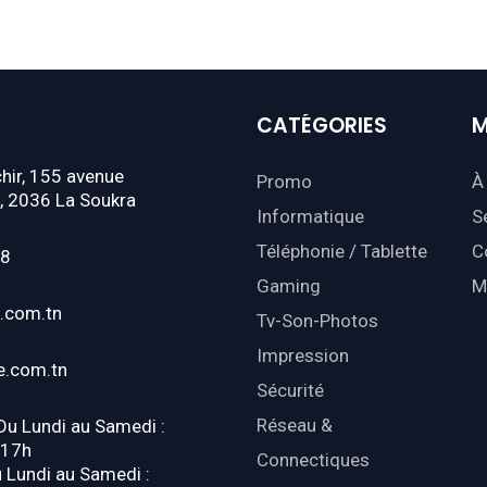
CATÉGORIES
M
hir, 155 avenue
Promo
À
, 2036 La Soukra
Informatique
S
Téléphonie / Tablette
C
18
Gaming
M
.com.tn
Tv-Son-Photos
Impression
e.com.tn
Sécurité
Réseau &
 Du Lundi au Samedi :
-17h
Connectiques
u Lundi au Samedi :