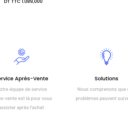
prix
Le
DT TTC
1.089,000
initial
prix
était :
actuel
DT
est :
TTC 1.240,000.
DT
TTC 1.089,000.
ervice Après-Vente
Solutions
otre équipe de service
Nous comprenons que 
s-vente est là pour vous
problèmes peuvent surve
assister après l’achat.