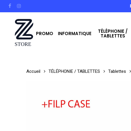
Skip
facebook
instagram
to
main
TÉLÉPHONIE /
content
PROMO
INFORMATIQUE
TABLETTES
Hit enter to search or ESC to close
Accueil
TÉLÉPHONIE / TABLETTES
Tablettes