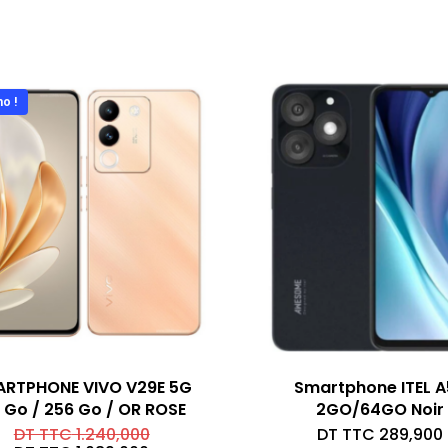
o !
ARTPHONE VIVO V29E 5G
Smartphone ITEL 
8 Go / 256 Go / OR ROSE
2GO/64GO Noir
Le
DT TTC
1.240,000
DT TTC
289,900