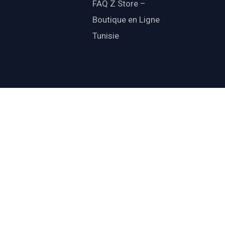
FAQ Z Store –
Boutique en Ligne
Tunisie