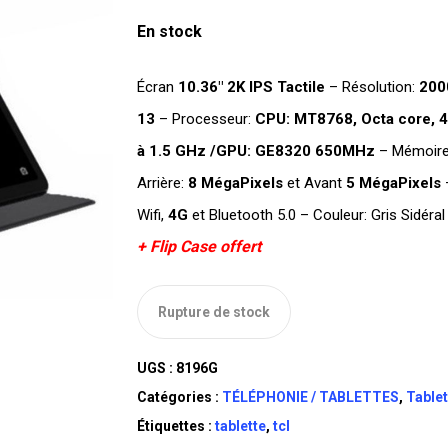
En stock
Écran
10.36″ 2K IPS
Tactile
– Résolution:
200
13
– Processeur:
CPU: MT8768, Octa core, 
à 1.5 GHz /GPU: GE8320 650MHz
– Mémoire
Arrière:
8 MégaPixels
et Avant
5 MégaPixels
–
Wifi,
4G
et Bluetooth 5.0 – Couleur: Gris Sidéral
+ Flip Case offert
Rupture de stock
UGS :
8196G
Catégories :
TÉLÉPHONIE / TABLETTES
,
Tablet
Étiquettes :
tablette
,
tcl