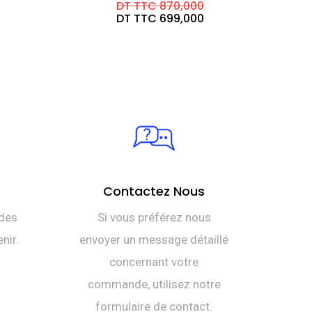
Le
DT TTC
870,000
prix
Le
DT TTC
699,000
initial
prix
était :
actuel
DT
est :
TTC 870,000.
DT
TTC 699,000.
Contactez Nous
des
Si vous préférez nous
nir.
envoyer un message détaillé
concernant votre
commande, utilisez notre
formulaire de contact.