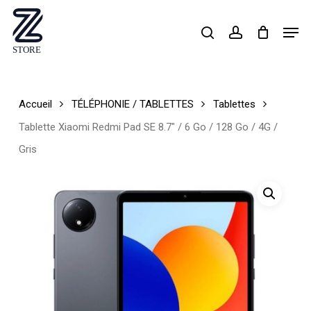
Skip
Men
search
account
to
Close
main
Menu
content
Accueil
TÉLÉPHONIE / TABLETTES
Tablettes
Tablette Xiaomi Redmi Pad SE 8.7″ / 6 Go / 128 Go / 4G /
Gris