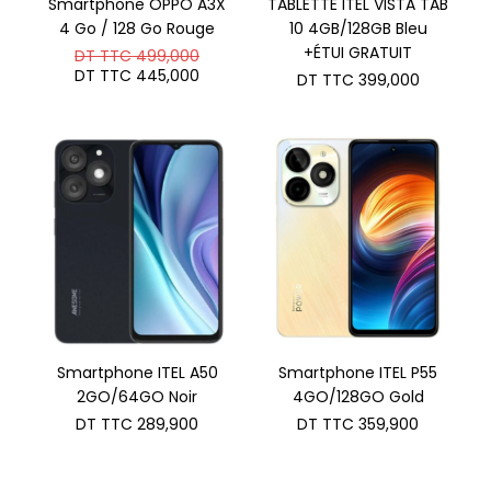
Smartphone OPPO A3X
TABLETTE ITEL VISTA TAB
4 Go / 128 Go Rouge
10 4GB/128GB Bleu
Le
+ÉTUI GRATUIT
DT TTC
499,000
prix
Le
DT TTC
445,000
DT TTC
399,000
initial
prix
était :
actuel
DT
est :
TTC 499,000.
DT
TTC 445,000.
Smartphone ITEL A50
Smartphone ITEL P55
2GO/64GO Noir
4GO/128GO Gold
DT TTC
289,900
DT TTC
359,900