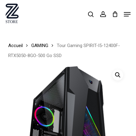
Skip
Men
search
account
to
Close
main
Menu
content
Accueil
GAMING
Tour Gaming SPIRIT-I5-12400F-
RTX5050-8GO-500 Go SSD