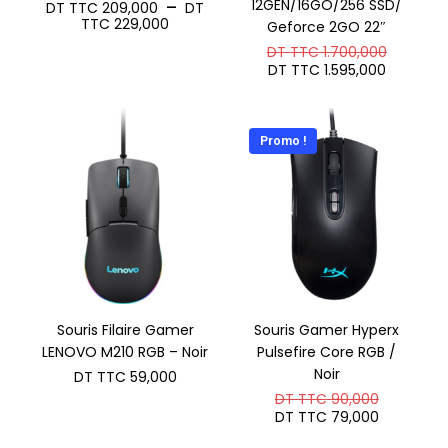
12GEN/16GO/256 SSD/
–
DT TTC
209,000
DT
Plage
TTC
229,000
Geforce 2GO 22″
de
Le
DT TTC
1.700,000
prix :
prix
Le
DT
DT TTC
1.595,000
initial
prix
TTC 209,000
était :
actuel
à
DT
est :
DT
TTC 1.7
DT
TTC 229,000
Promo !
TTC 1.5
Souris Filaire Gamer
Souris Gamer Hyperx
LENOVO M210 RGB – Noir
Pulsefire Core RGB /
Noir
DT TTC
59,000
Le
DT TTC
90,000
prix
Le
DT TTC
79,000
initial
prix
était :
actuel