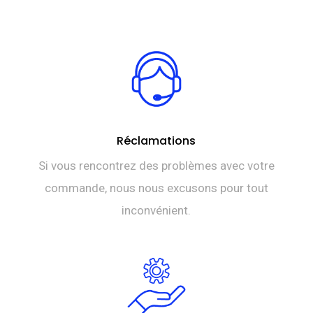
DT
est :
TTC 90,0
DT
TTC 79,0
Réclamations
Si vous rencontrez des problèmes avec votre
commande, nous nous excusons pour tout
inconvénient.