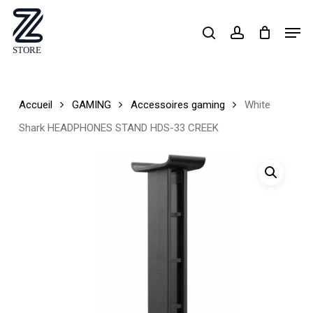
Skip
Men
search
account
to
Close
main
Menu
content
Accueil
GAMING
Accessoires gaming
White
Shark HEADPHONES STAND HDS-33 CREEK