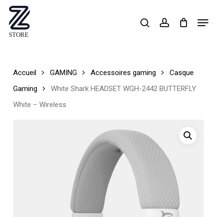
Skip
Men
search
account
to
Close
main
Menu
content
Accueil
GAMING
Accessoires gaming
Casque
Gaming
White Shark HEADSET WGH-2442 BUTTERFLY
White – Wireless