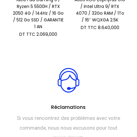
Ryzen 5 5500H / RTX
/ Intel Ultra 9/ RTX
2050 4G / 144Hz / 16 Go
4070 / 32Go RAM / 1To
/ 512 Go SSD / GARANTIE
/ 16″ WQXGA 2.5K
1 AN
DT TTC
8.640,000
DT TTC
2.069,000
Réclamations
Si vous rencontrez des problèmes avec votre
commande, nous nous excusons pour tout