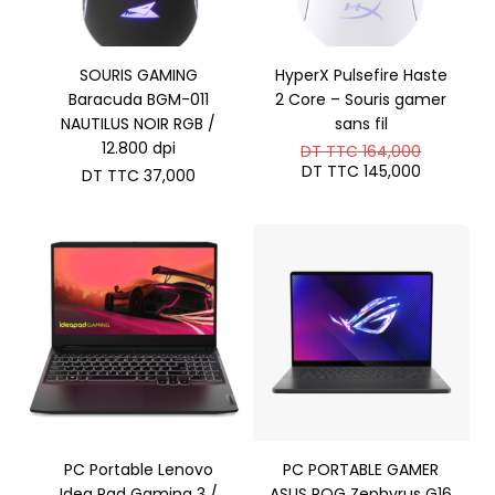
SOURIS GAMING
HyperX Pulsefire Haste
Baracuda BGM-011
2 Core – Souris gamer
NAUTILUS NOIR RGB /
sans fil
12.800 dpi
Le
DT TTC
164,000
prix
Le
DT TTC
145,000
DT TTC
37,000
initial
prix
était :
actuel
DT
est :
TTC 164,
DT
TTC 145,
PC Portable Lenovo
PC PORTABLE GAMER
Idea Pad Gaming 3 /
ASUS ROG Zephyrus G16