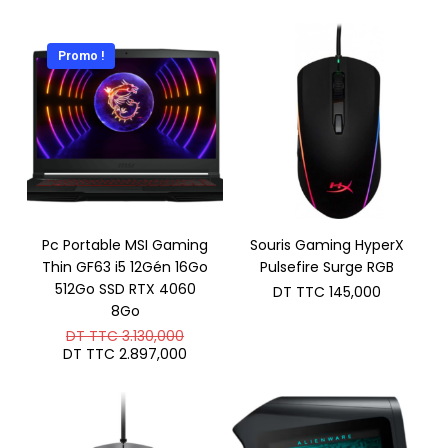
Promo !
Pc Portable MSI Gaming
Souris Gaming HyperX
Thin GF63 i5 12Gén 16Go
Pulsefire Surge RGB
512Go SSD RTX 4060
DT TTC
145,000
8Go
Le
DT TTC
3.130,000
prix
Le
DT TTC
2.897,000
initial
prix
était :
actuel
DT
est :
TTC 3.130,000.
DT
TTC 2.897,000.