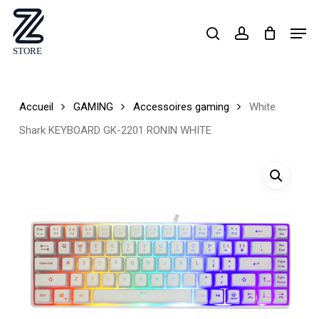
Skip
Men
search
account
to
Close
main
Menu
content
Accueil
GAMING
Accessoires gaming
White
Shark KEYBOARD GK-2201 RONIN WHITE