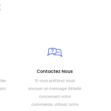
Le
0
prix
Le
0
initial
prix
était :
actuel
DT
est :
TTC 2.690,000.
DT
TTC 2.320,000.
Contactez Nous
des
Si vous préférez nous
nir.
envoyer un message détaillé
concernant votre
commande, utilisez notre