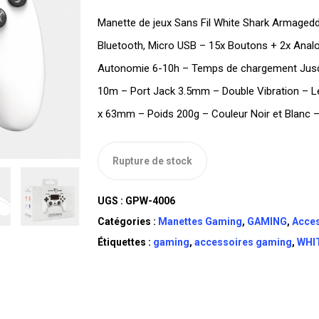
Manette de jeux Sans Fil White Shark Armagedd
Bluetooth, Micro USB – 15x Boutons + 2x Anal
Autonomie 6-10h – Temps de chargement Jusqu’
10m – Port Jack 3.5mm – Double Vibration – L
x 63mm – Poids 200g – Couleur Noir et Blanc –
Rupture de stock
UGS :
GPW-4006
Catégories :
Manettes Gaming
,
GAMING
,
Acce
Étiquettes :
gaming
,
accessoires gaming
,
WHI