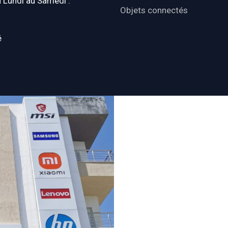
u Lundi au Samedi :
Objets connectés
é