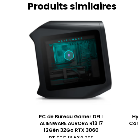
Produits similaires
PC de Bureau Gamer DELL
Hy
ALIENWARE AURORA R13 i7
Cor
12Gén 32Go RTX 3060
DT TTC
13.534,000