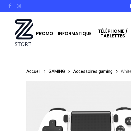
Skip
facebook
instagram
to
main
TÉLÉPHONIE /
content
PROMO
INFORMATIQUE
TABLETTES
Hit enter to search or ESC to close
Accueil
GAMING
Accessoires gaming
Whit