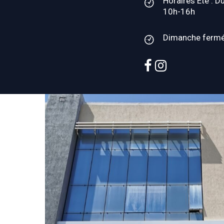
Horaires Été : D
10h-16h
Dimanche ferm
facebook
instagram