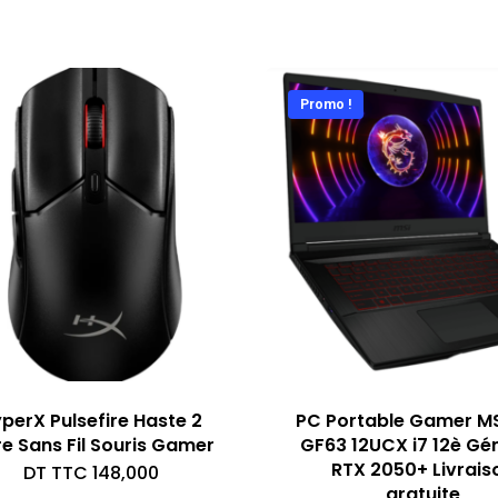
Promo !
perX Pulsefire Haste 2
PC Portable Gamer MS
e Sans Fil Souris Gamer
GF63 12UCX i7 12è Gé
RTX 2050+ Livrais
DT TTC
148,000
gratuite