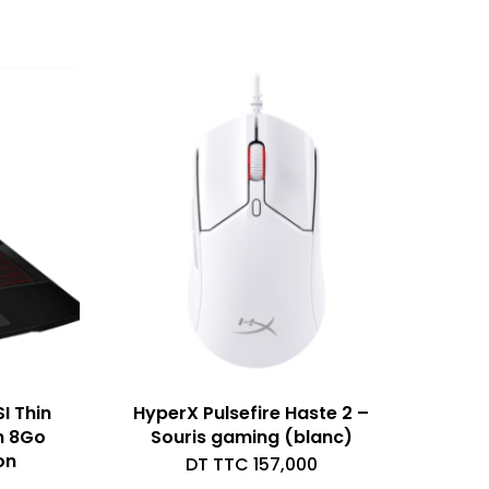
I Thin
HyperX Pulsefire Haste 2 –
n 8Go
Souris gaming (blanc)
on
DT TTC
157,000