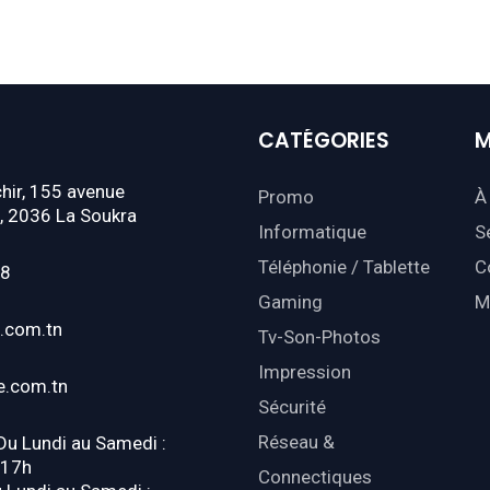
CATÉGORIES
M
hir, 155 avenue
Promo
À
, 2036 La Soukra
Informatique
S
Téléphonie / Tablette
C
18
Gaming
M
.com.tn
Tv-Son-Photos
Impression
e.com.tn
Sécurité
Réseau &
 Du Lundi au Samedi :
-17h
Connectiques