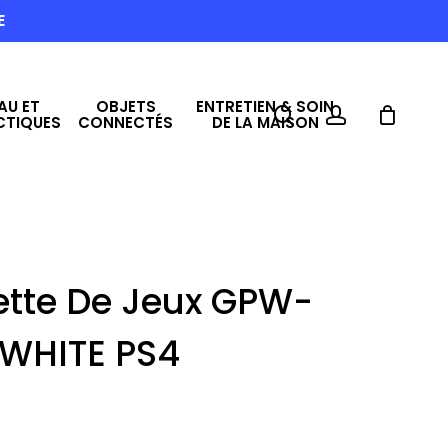
E
AU ET
OBJETS
ENTRETIEN & SOIN
search
account
CTIQUES
CONNECTÉS
DE LA MAISON
ette De Jeux GPW-
WHITE PS4