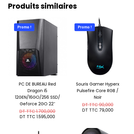
Produits similaires
Promo !
Promo !
PC DE BUREAU Red
Souris Gamer Hyperx
Dragon i5
Pulsefire Core RGB /
12GEN/16GO/256 SSD/
Noir
Geforce 2GO 22″
Le
DT TTC
90,000
prix
Le
DT TTC
79,000
Le
DT TTC
1.700,000
initial
prix
prix
Le
DT TTC
1.595,000
était :
actuel
initial
prix
DT
est :
était :
actuel
TTC 90,0
DT
DT
est :
TTC 79,0