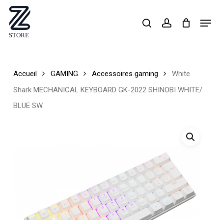
Skip
Men
search
account
to
Close
main
Menu
content
Accueil
GAMING
Accessoires gaming
White
Shark MECHANICAL KEYBOARD GK-2022 SHINOBI WHITE/
BLUE SW