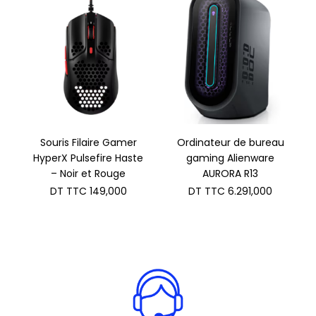
TTC 1.700,000.
DT
TTC 1.595,000.
Souris Filaire Gamer
Ordinateur de bureau
HyperX Pulsefire Haste
gaming Alienware
– Noir et Rouge
AURORA R13
DT TTC
149,000
DT TTC
6.291,000