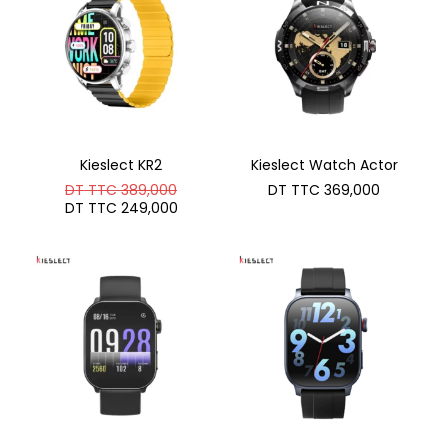
Kieslect KR2
Kieslect Watch Actor
Le
DT TTC
389,000
DT TTC
369,000
prix
Le
DT TTC
249,000
initial
prix
était :
actuel
DT
est :
TTC 389,000.
DT
TTC 249,000.