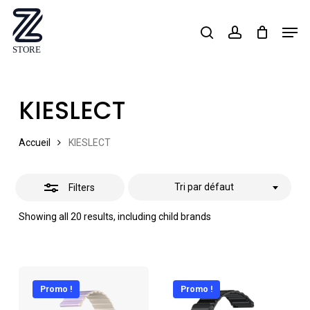
Skip
Men
search
account
Close
to
Close
Filters
main
Menu
content
KIESLECT
Accueil
KIESLECT
Tri par défaut
Filters
Showing all 20 results, including child brands
Promo !
Promo !