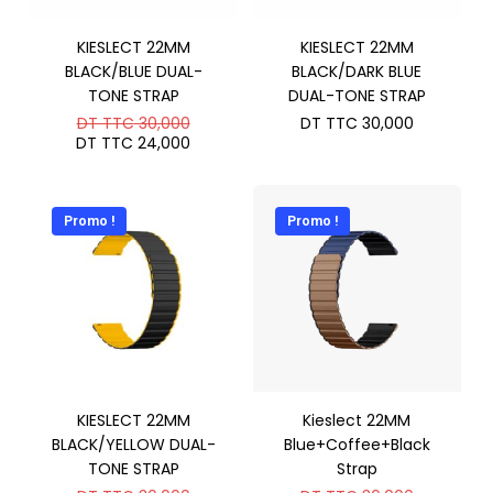
KIESLECT 22MM
KIESLECT 22MM
BLACK/BLUE DUAL-
BLACK/DARK BLUE
TONE STRAP
DUAL-TONE STRAP
Le
DT TTC
30,000
DT TTC
30,000
prix
Le
DT TTC
24,000
initial
prix
était :
actuel
DT
est :
TTC 30,000.
DT
Promo !
Promo !
TTC 24,000.
KIESLECT 22MM
Kieslect 22MM
BLACK/YELLOW DUAL-
Blue+Coffee+Black
TONE STRAP
Strap