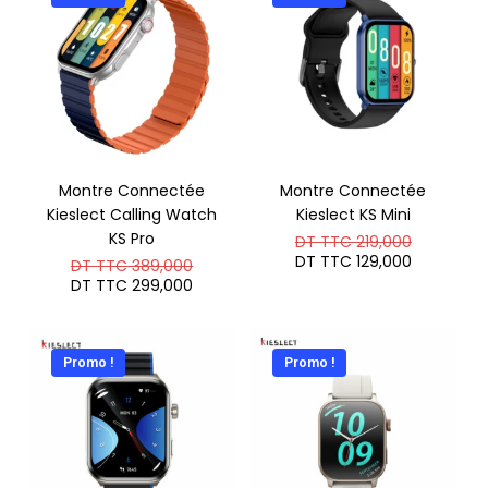
Montre Connectée
Montre Connectée
Kieslect Calling Watch
Kieslect KS Mini
KS Pro
Le
DT TTC
219,000
prix
Le
DT TTC
129,000
Le
DT TTC
389,000
initial
prix
prix
Le
DT TTC
299,000
était :
actuel
initial
prix
DT
est :
était :
actuel
TTC 219,
DT
DT
est :
TTC 129,
TTC 389,000.
DT
Promo !
Promo !
TTC 299,000.