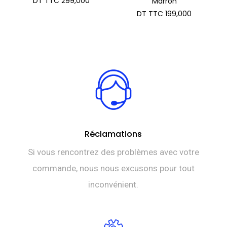
DT TTC
299,000
Marron
initial
prix
DT TTC
199,000
était :
actuel
DT
est :
TTC 399,000.
DT
TTC 299,000.
Réclamations
Si vous rencontrez des problèmes avec votre
commande, nous nous excusons pour tout
inconvénient.