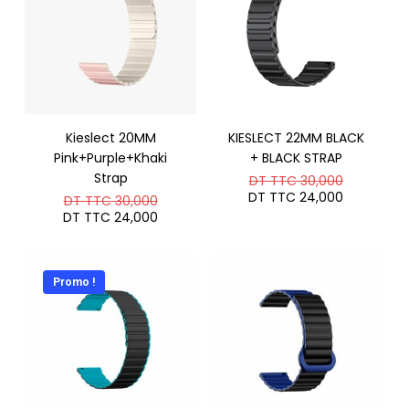
Kieslect 20MM
KIESLECT 22MM BLACK
Pink+Purple+Khaki
+ BLACK STRAP
Strap
Le
DT TTC
30,000
prix
Le
DT TTC
24,000
Le
DT TTC
30,000
initial
prix
prix
Le
DT TTC
24,000
était :
actuel
initial
prix
DT
est :
était :
actuel
TTC 30,0
DT
DT
est :
TTC 24,0
TTC 30,000.
DT
Promo !
TTC 24,000.